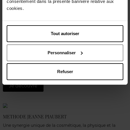
consentement dans la présente bannière relative aux
cookies.
Je découvre
Tout autoriser
APRIL Collection
APRIL, c’est une offre ultra généreuse, accessible et
végane de produits de bain, de soins, de maquillage et
Personnaliser
d’accessoires. Formules sensorielles et performantes aux
parfums exclusifs, coffrets ou collectors à petits budgets :
tout pour faire ou se faire plaisir !
Refuser
Je découvre
METHODE JEANNE PIAUBERT
Une synergie unique de la cosmétique, la physique et la