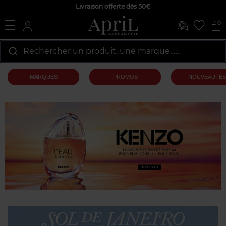
Livraison offerte dès 50€
0
Rechercher un produit, une marque…...
MARQUES
PROMOS
NOUVEAUTÉS