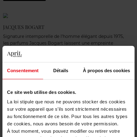
JACQUES BOGART
Signature intemporelle de l’homme élégant depuis 1975,
les parfums Jacques Bogart laissent une empreinte
olfactive puissante et une originalité qui transcendent les
modes.
Consentement
Détails
À propos des cookies
Je découvre
Ce site web utilise des cookies.
La loi stipule que nous ne pouvons stocker des cookies
TED LAPIDUS
sur votre appareil que s’ils sont strictement nécessaires
A l’instar des créations coutures de leur créateur, les
au fonctionnement de ce site. Pour tous les autres types
parfums Ted Lapidus se démarquent par leur audace et
de cookies, nous avons besoin de votre permission.
leur singularité. A chaque fragrance son style, pour
À tout moment, vous pouvez modifier ou retirer votre
révéler sa propre personnalité.