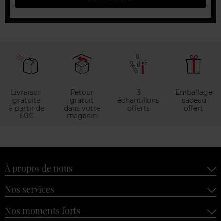
Livraison
Retour
3
Emballage
gratuite
gratuit
échantillons
cadeau
à partir de
dans votre
offerts
offert
50€
magasin
À propos de nous
Nos services
Nos moments forts