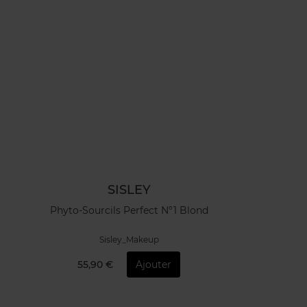
SISLEY
Phyto-Sourcils Perfect N°1 Blond
Sisley_Makeup
55,90 €
Ajouter