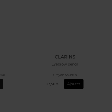
CLARINS
S
Eyebrow pencil
ENUE
Crayon Sourcils
r
23,50 €
Ajouter