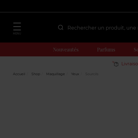
MENU
Nouveautés
Parfums
S
Livrais
Accueil
Shop
Maquillage
Yeux
Sourcils