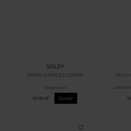
SISLEY
PHYTO-SOURCILS DESIGN
STYLO
Crayon yeux
DÉFINIT
60,90 €
Ajouter
5