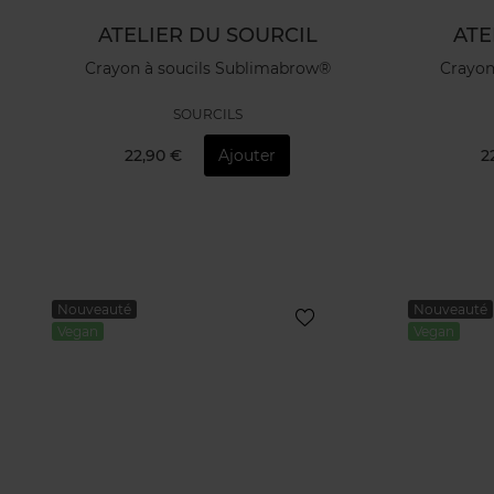
ATELIER DU SOURCIL
ATE
Crayon à soucils Sublimabrow®
Crayon
SOURCILS
22,90 €
Ajouter
2
Nouveauté
Nouveauté
Vegan
Vegan