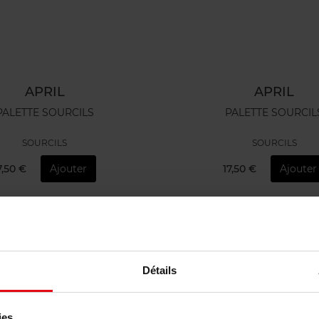
APRIL
APRIL
PALETTE SOURCILS
PALETTE SOURCIL
SOURCILS
SOURCILS
7,50 €
Ajouter
17,50 €
Ajouter
Détails
ies.