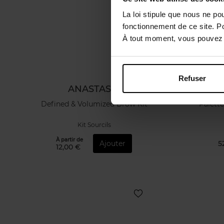
La loi stipule que nous ne po
fonctionnement de ce site. P
À tout moment, vous pouvez m
Refuser
ANASTASIA
Defined & Volumized Brow Kit
Palette
Kit Sourcils
À partir de
Ajouter
5
12,00 €