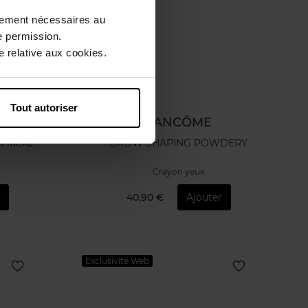
ctement nécessaires au
e permission.
 relative aux cookies.
Tout autoriser
LANCÔME
°4 Moka
BROW SHAPING POWDERY
Crayon yeux
r
40,90 €
Ajouter
Exclusivité Web