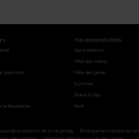
es
Nos moments forts
élité
Saint Valentin
Fête des mères
e paiement
Fête des pères
Summer
Black Friday
à la Newsletter
Noël
ique de protection de la vie privée
Politique en matière de co
tion des instituts
Politique relative aux avis des clients