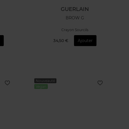
GUERLAIN
BROW G
Crayon Sourcils
r
34,50 €
Ajouter
Nouveauté
Vegan