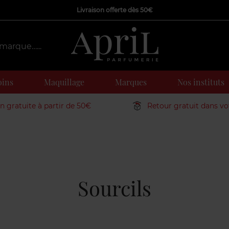
Livraison offerte dès 50€
oins
Maquillage
Marques
Nos instituts
on gratuite à partir de 50€
Retour gratuit dans v
Sourcils