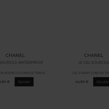
CHANEL
CHANEL
 SOURCILS WATERPROOF
LE GEL SOURCIL
ION SOURCILS LONGUE TENUE
GEL FIXANT LONGUE T
0,90 €
Ajouter
44,90 €
Ajoute