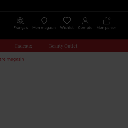
0
Français
Mon magasin
Wishlist
Compte
Mon panier
Cadeaux
Beauty Outlet
otre magasin