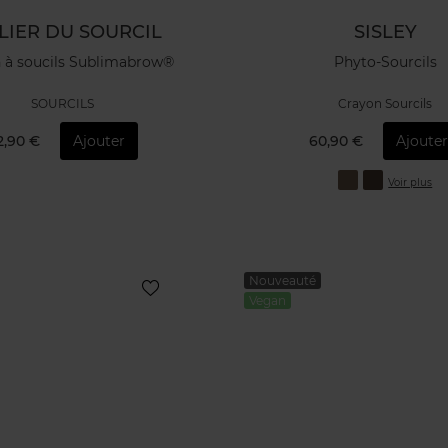
LIER DU SOURCIL
SISLEY
 à soucils Sublimabrow®
Phyto-Sourcils
SOURCILS
Crayon Sourcils
2,90 €
Ajouter
60,90 €
Ajoute
Voir plus
Nouveauté
Vegan