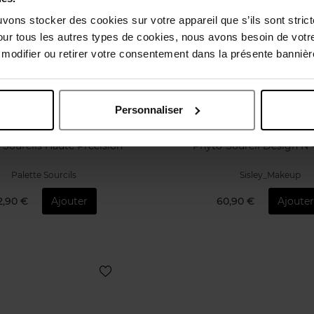
uvons stocker des cookies sur votre appareil que s’ils sont stri
our tous les autres types de cookies, nous avons besoin de votr
odifier ou retirer votre consentement dans la présente bannière
Personnaliser
STENDHAL
SISLEY
 Sourcils Haute Précision
Phyto-Sourcil Design N
Palette Sourcils
Sisley_Makeup
2,90 €
Ajouter
60,90 €
Ajoute