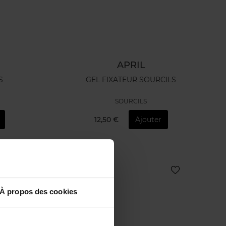
APRIL
S
GEL FIXATEUR SOURCILS
SOURCILS
12,50 €
Ajouter
Exclusivité Web
À propos des cookies