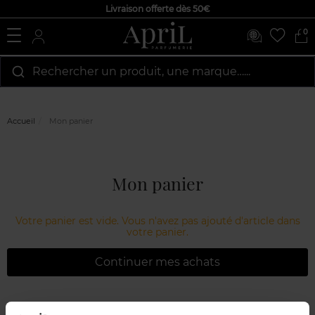
Livraison offerte dès 50€
0
Rechercher un produit, une marque…...
Accueil
Mon panier
Mon panier
Votre panier est vide. Vous n'avez pas ajouté d'article dans
votre panier.
Continuer mes achats