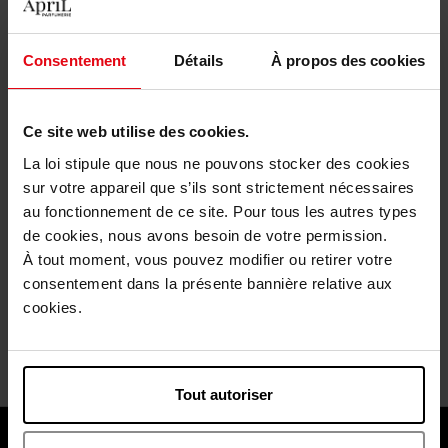
Vous aimeriez aussi ...
Consentement
Détails
À propos des cookies
En rupture
Ce site web utilise des cookies.
La loi stipule que nous ne pouvons stocker des cookies
sur votre appareil que s’ils sont strictement nécessaires
ARIANA GRANDE
CLOSE
au fonctionnement de ce site. Pour tous les autres types
de cookies, nous avons besoin de votre permission.
CLOUD
Coffret 3 produits manucure
À tout moment, vous pouvez modifier ou retirer votre
consentement dans la présente bannière relative aux
Eau de Parfum
coffret
cookies.
47,50 €
31,90 €
Ajouter
Ajouter
Tout autoriser