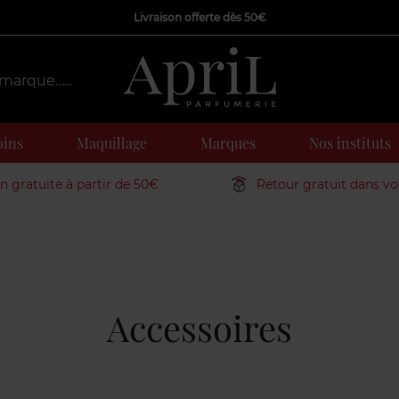
Livraison offerte dès 50€
oins
Maquillage
Marques
Nos instituts
on gratuite à partir de 50€
Retour gratuit dans v
Accessoires