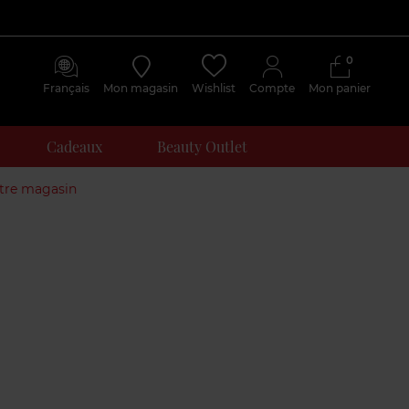
0
Français
Mon magasin
Wishlist
Compte
Mon panier
Cadeaux
Beauty Outlet
otre magasin