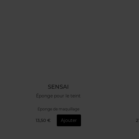
SENSAI
Éponge pour le teint
Éponge de maquillage
13,50 €
Ajouter
2