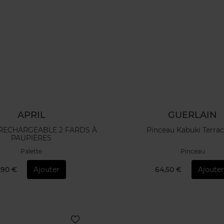
APRIL
GUERLAIN
 RECHARGEABLE 2 FARDS À
Pinceau Kabuki Terrac
PAUPIÈRES
Palette
Pinceau
1,90 €
Ajouter
64,50 €
Ajouter