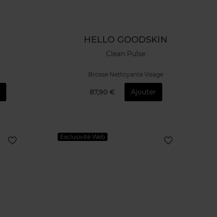
HELLO GOODSKIN
Clean Pulse
Brosse Nettoyante Visage
87,90 €
Ajouter
Exclusivité Web