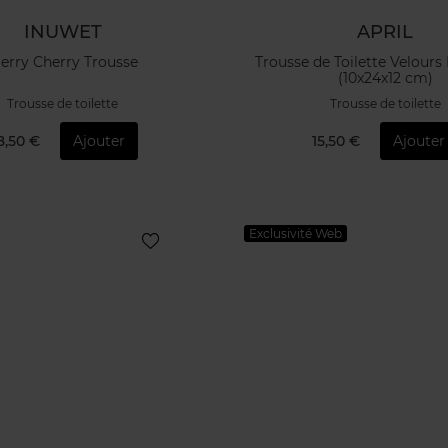
INUWET
APRIL
erry Cherry Trousse
Trousse de Toilette Velours
(10x24x12 cm)
Trousse de toilette
Trousse de toilette
8,50 €
Ajouter
15,50 €
Ajouter
Exclusivité Web