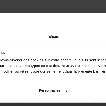
APRIL
BEAUTYBLEND
Détails
de Massage Visage en Jade
Blender Defender
Rouleau Facial
Make-up tool
ies.
9,90 €
Ajouter
8,00 €
Ajo
8,00 €
uvons stocker des cookies sur votre appareil que s’ils sont stri
our tous les autres types de cookies, nous avons besoin de votr
odifier ou retirer votre consentement dans la présente bannière
Nouveauté
Vegan
Personnaliser