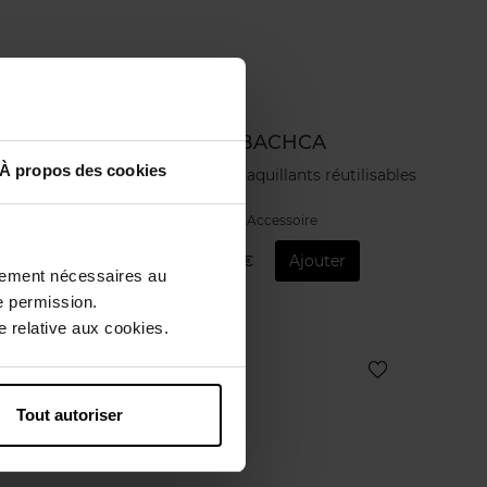
ER
BACHCA
À propos des cookies
2 carrés démaquillants réutilisables
Accessoire
uter
4,90 €
Ajouter
ctement nécessaires au
e permission.
 relative aux cookies.
Nouveauté
Vegan
Tout autoriser