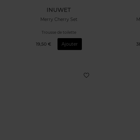
INUWET
Merry Cherry Set
M
Trousse de toilette
19,50 €
Ajouter
3