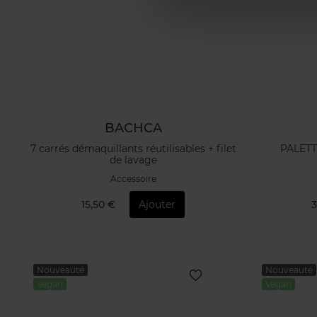
BACHCA
7 carrés démaquillants réutilisables + filet
PALET
de lavage
Accessoire
15,50 €
Ajouter
3
Nouveauté
Nouveauté
Vegan
Vegan