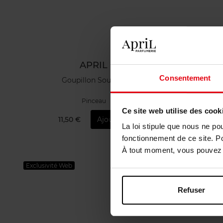
APRIL
Consentement
Goupillon Sourcils
Rouleau 
Pinceau
Ce site web utilise des cook
11,50 €
Ajouter
1
La loi stipule que nous ne po
fonctionnement de ce site. P
À tout moment, vous pouvez m
Exclusivité Web
Nouveauté
Vegan
Refuser