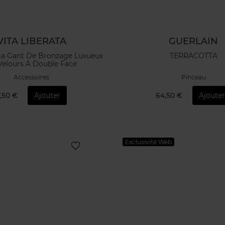
VITA LIBERATA
GUERLAIN
ata Gant De Bronzage Luxueux
TERRACOTTA
Velours À Double Face
Accessoires
Pinceau
,50 €
Ajouter
64,50 €
Ajouter
Exclusivité Web