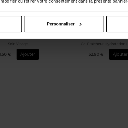
odifier ou retirer votre consentement dans la présente bannière
ACQUES BOGART
MÉTHODE JEANNE P
Personnaliser
nt care - gel visage hydratant
Méthode For Men
Soin VIsage
Gel Fraîcheur Hydratation 
1,50 €
Ajouter
52,90 €
Ajouter