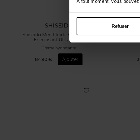
À tout moment, vous pouvez m
SHISEIDO
J
Refuser
Shiseido Men Fluide Hydratant et
Silver sce
Energisant Ultra-Léger
Crème hydratante
84,90 €
Ajouter
3