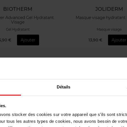
BIOTHERM
JOLIDERM
r Advanced Gel Hydratant
Masque visage hydratan
Visage
Gel Hydratant
Masque visage
5,90 €
Ajouter
13,90 €
Ajouter
Détails
ies.
uvons stocker des cookies sur votre appareil que s’ils sont stri
our tous les autres types de cookies, nous avons besoin de votr