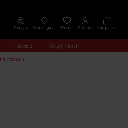
0
Français
Mon magasin
Wishlist
Compte
Mon panier
Cadeaux
Beauty Outlet
otre magasin