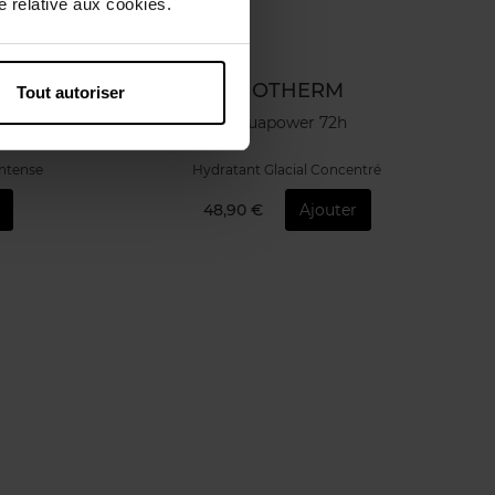
 relative aux cookies.
IAUBERT
BIOTHERM
Tout autoriser
Aquapower 72h
Intense
Hydratant Glacial Concentré
48,90 €
Ajouter