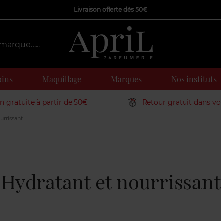
Livraison offerte dès 50€
oins
Maquillage
Marques
Nos instituts
on gratuite à partir de 50€
Retour gratuit dans v
urrissant
Hydratant et nourrissant