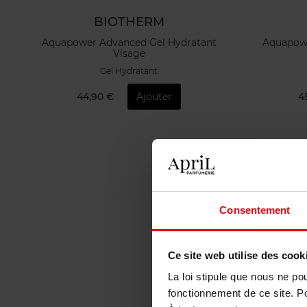
BIOTHERM
Aquapower Advanced Gel Hydratant
Aquapowe
Visage
Gel Hydratant
44,90 €
Ajouter
4
Consentement
Ce site web utilise des cook
La loi stipule que nous ne po
fonctionnement de ce site. P