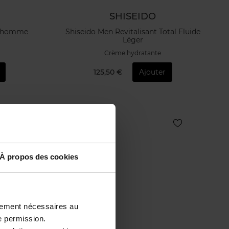
SHISEIDO
t homme
Shiseido Men Revitalisant Total Fluide
Léger
Crème hydratante
125,50 €
Ajouter
À propos des cookies
ctement nécessaires au
e permission.