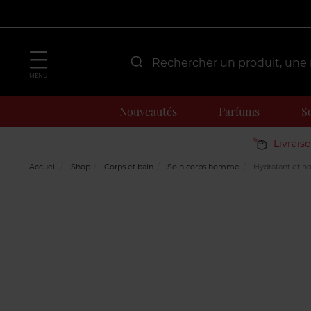
MENU
Nouveautés
Parfums
S
Livrais
Accueil
Shop
Corps et bain
Soin corps homme
Hydratant et no