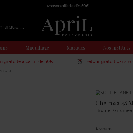
Livraison offerte dès 50€
oins
Maquillage
Marques
Nos instituts
on gratuite à partir de 50€
Retour gratuit dans v
48 Mist
Marque
Cheirosa 48 M
Brume Parfumée
À partir de