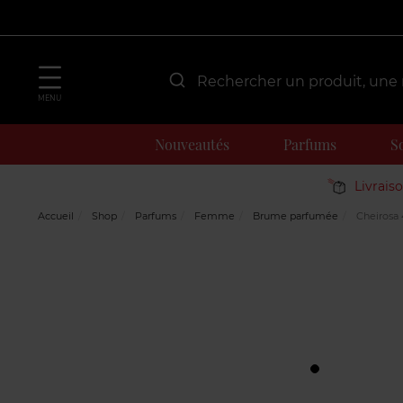
MENU
Nouveautés
Parfums
S
Livrais
Accueil
Shop
Parfums
Femme
Brume parfumée
Cheirosa 