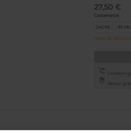
27,50 €
Contenance
240 ML
90 ML
Merci de sélection
Livraison gr
Retour grat