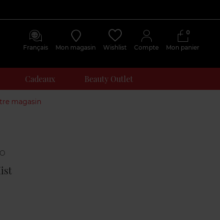
0
Français
Mon magasin
Wishlist
Compte
Mon panier
Cadeaux
Beauty Outlet
otre magasin
Avis
clients
ist