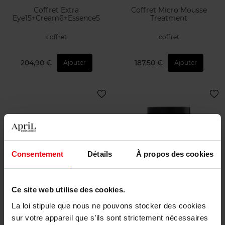
Coffret Extra
Coffret Micro Mousse
Eye15+Cream6+Essence5
Treatment
coffret
coffret
204,90 €
187,50 €
Ajouter
Ajouter
Consentement
Détails
À propos des cookies
SENSAI
APRIL
Coffret
Baume Anti-Âge Nuit
Ce site web utilise des cookies.
Cream30+Lotion16+Emul16
La loi stipule que nous ne pouvons stocker des cookies
coffret
Crème nuit
sur votre appareil que s’ils sont strictement nécessaires