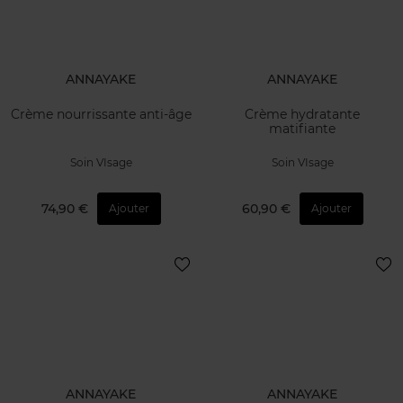
ANNAYAKE
ANNAYAKE
Crème nourrissante anti-âge
Crème hydratante
matifiante
Soin VIsage
Soin VIsage
74,90 €
60,90 €
Ajouter
Ajouter
ANNAYAKE
ANNAYAKE