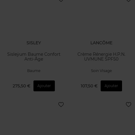
SISLEY
LANCÔME
Sisleÿum Baume Confort
Crème Rénergie H.P.N.
Anti-Âge
UVMUNE SPF50
Baume
Soin VIsage
275,50 €
107,50 €
Ajouter
Ajouter