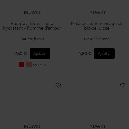
INUWET
INUWET
Baume à lèvres métal
Masque Licorne visage en
hydratant - Pomme d'amour
bio-cellulose
Baume lèvres
Masque visage
7,50 €
7,50 €
Ajouter
Ajouter
Voir plus
INUWET
INUWET