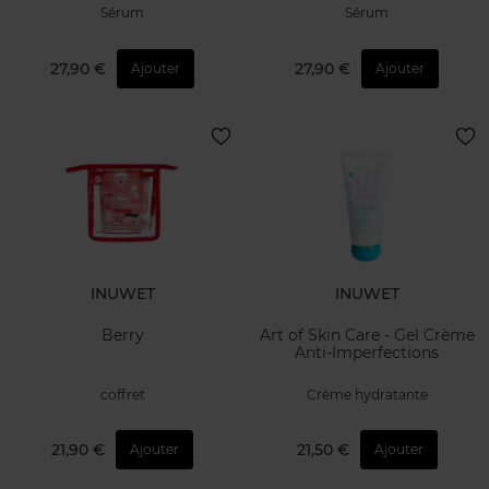
Sérum
Sérum
27,90 €
27,90 €
Ajouter
Ajouter
INUWET
INUWET
Berry
Art of Skin Care - Gel Crème
Anti-Imperfections
coffret
Crème hydratante
21,90 €
21,50 €
Ajouter
Ajouter