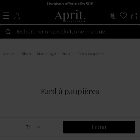
Livraison offerte dès 50€
0
Rechercher un produit, une marque…...
Accueil
Shop
Maquillage
Yeux
Fard à paupières
Fard à paupières
Filtrer
Tri