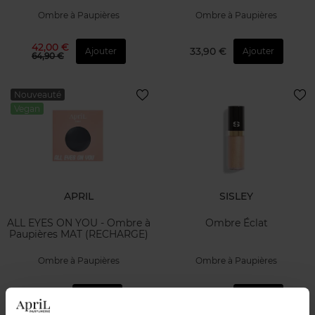
Ombre à Paupières
Ombre à Paupières
42,00 €
33,90 €
Ajouter
Ajouter
64,90 €
Nouveauté
Vegan
APRIL
SISLEY
ALL EYES ON YOU - Ombre à
Ombre Éclat
Paupières MAT (RECHARGE)
Ombre à Paupières
Ombre à Paupières
7,90 €
49,50 €
Ajouter
Ajouter