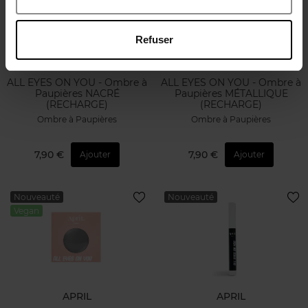
Refuser
APRIL
APRIL
ALL EYES ON YOU - Ombre à
ALL EYES ON YOU - Ombre à
Paupières NACRÉ
Paupières MÉTALLIQUE
(RECHARGE)
(RECHARGE)
Ombre à Paupières
Ombre à Paupières
7,90 €
7,90 €
Ajouter
Ajouter
Nouveauté
Nouveauté
Vegan
APRIL
APRIL