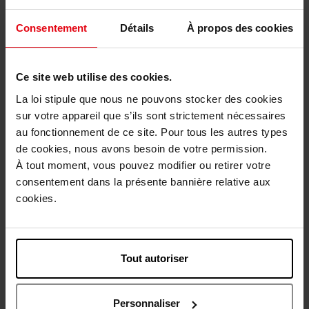
Nouveauté
Nouveauté
Consentement
Détails
À propos des cookies
Vegan
Vegan
Ce site web utilise des cookies.
La loi stipule que nous ne pouvons stocker des cookies
sur votre appareil que s’ils sont strictement nécessaires
APRIL
APRIL
au fonctionnement de ce site. Pour tous les autres types
de cookies, nous avons besoin de votre permission.
ALL EYES ON YOU - CRAYON
ALL EYES ON YOU - FARD
FARD A PAUPIERES
CRÈME MULTI-USAGE
À tout moment, vous pouvez modifier ou retirer votre
LONGUE TENUE
consentement dans la présente bannière relative aux
Ombre à Paupières
Ombre à Paupières
cookies.
12,90 €
12,90 €
Ajouter
Ajouter
Tout autoriser
Nouveauté
Nouveauté
Vegan
Vegan
Personnaliser