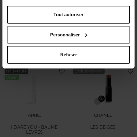
SISLEY
SISLEY
Tout autoriser
Phyto-Lip Balm
Phyto-Lip Balm
Personnaliser
Baume lèvres
Baume lèvres
51,50 €
51,50 €
Ajouter
Ajouter
Refuser
Nouveauté
Exclusivité Web
Vegan
APRIL
CHANEL
I DARE YOU - BAUME
LES BEIGES
LEVRES