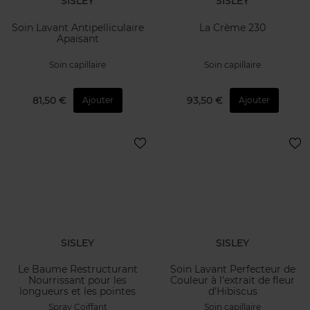
SISLEY
SISLEY
Soin Lavant Antipelliculaire
La Crème 230
Apaisant
Soin capillaire
Soin capillaire
81,50 €
93,50 €
Ajouter
Ajouter
SISLEY
SISLEY
Le Baume Restructurant
Soin Lavant Perfecteur de
Nourrissant pour les
Couleur à l'extrait de fleur
longueurs et les pointes
d'Hibiscus
Spray Coiffant
Soin capillaire