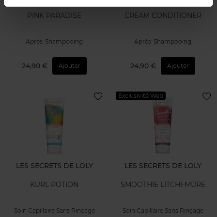
PINK PARADISE
CREAM CONDITIONER
Après-Shampooing
Après-Shampooing
24,90 €
24,90 €
Ajouter
Ajouter
Exclusivité Web
LES SECRETS DE LOLY
LES SECRETS DE LOLY
KURL POTION
SMOOTHIE LITCHI-MÛRE
Soin Capillaire Sans Rinçage
Soin Capillaire Sans Rinçage