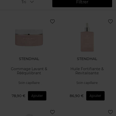
Filtrer
Tri
STENDHAL
STENDHAL
Gommage Lavant &
Huile Fortifiante &
Rééquilibrant
Revitalisante
Soin capillaire
Soin capillaire
78,90 €
86,90 €
Ajouter
Ajouter