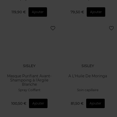
119,90 €
79,50 €
Ajouter
Ajouter
SISLEY
SISLEY
Masque Purifiant Avant-
A L'Huile De Moringa
Shampoing à l'Argile
Blanche
Spray Coiffant
Soin capillaire
100,50 €
81,50 €
Ajouter
Ajouter