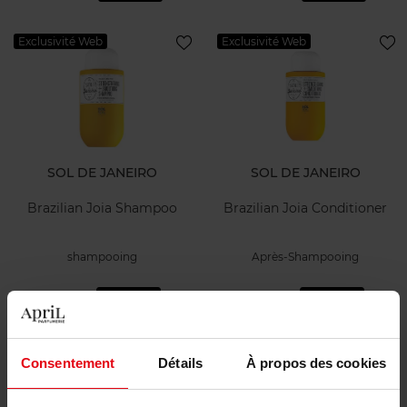
Exclusivité Web
Exclusivité Web
SOL DE JANEIRO
SOL DE JANEIRO
Brazilian Joia Shampoo
Brazilian Joia Conditioner
shampooing
Après-Shampooing
13,50 €
13,50 €
Ajouter
Ajouter
Consentement
Détails
À propos des cookies