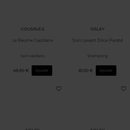
COUSIN.E.S
SISLEY
Le Baume Capillaire
Soin Lavant Doux Pureté
Soin capillaire
Shampoing
49,90 €
81,50 €
Ajouter
Ajouter