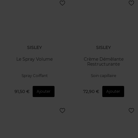
SISLEY
SISLEY
Le Spray Volume
Crème Démêlante
Restructurante
Spray Coiffant
Soin capillaire
91,50 €
72,90 €
Ajouter
Ajouter