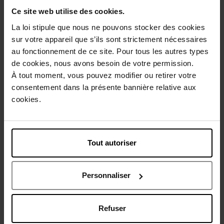
Ce site web utilise des cookies.
La loi stipule que nous ne pouvons stocker des cookies
sur votre appareil que s’ils sont strictement nécessaires
SOL DE JANEIRO
SOL DE JANEIRO
au fonctionnement de ce site. Pour tous les autres types
de cookies, nous avons besoin de votre permission.
Leave in Conditioner
Brazilian Glossy Nourishing
Hair Oil
À tout moment, vous pouvez modifier ou retirer votre
consentement dans la présente bannière relative aux
Après-Shampooing
Huile de cheveux
cookies.
30,90 €
38,90 €
Ajouter
Ajouter
Tout autoriser
Personnaliser
Refuser
LES SECRETS DE LOLY
LES SECRETS DE LOLY