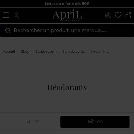
Livraison offerte dès 50€
0
Rechercher un produit, une marque…...
Accueil
Shop
Corps et bain
Soin du corps
Déodorants
Déodorants
Filtrer
Tri