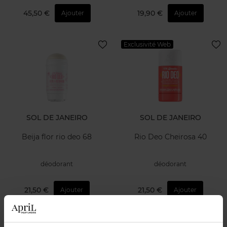
45,50 €
19,90 €
Ajouter
Ajouter
Exclusivité Web
SOL DE JANEIRO
SOL DE JANEIRO
Beija flor rio deo 68
Rio Deo Cheirosa 40
déodorant
déodorant
21,50 €
21,50 €
Ajouter
Ajouter
Exclusivité Web