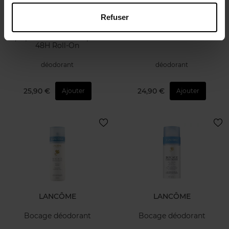
Refuser
BIOTHERM
BIOTHERM
Aquapower Anti-Transpirant
Le Déodorant
48H Roll-On
déodorant
déodorant
25,90 €
24,90 €
Ajouter
Ajouter
LANCÔME
LANCÔME
Bocage déodorant
Bocage déodorant