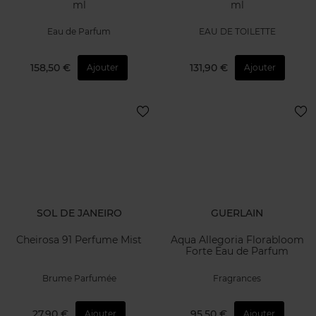
ml
ml
Eau de Parfum
EAU DE TOILETTE
158,50 €
131,90 €
Ajouter
Ajouter
SOL DE JANEIRO
GUERLAIN
Cheirosa 91 Perfume Mist
Aqua Allegoria Florabloom
Forte Eau de Parfum
Brume Parfumée
Fragrances
27,90 €
95,50 €
Ajouter
Ajouter