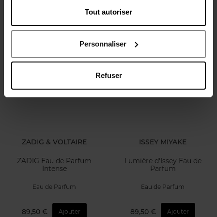
Tout autoriser
Eau de Parfum
EAU DE TOILETTE
142,90 €
82,50 €
Ajouter
Ajouter
Personnaliser
Refuser
ZADIG & VOLTAIRE
ISSEY MIYAKE
ZADIG Eau de Parfum
Lumière d'Issey Eau de
Intense
Parfum
Eau de Parfum
Eau de Parfum
89,50 €
89,50 €
Ajouter
Ajouter