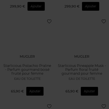
299,90 €
299,90 €
Ajouter
Ajouter
MUGLER
MUGLER
Starlicious Pistachio Praline
Starlicious Pineapple Musk -
- Parfum gourmand boisé
Parfum floral fruité
fruité pour femme
gourmand pour femme
EAU DE TOILETTE
EAU DE TOILETTE
65,90 €
65,90 €
Ajouter
Ajouter