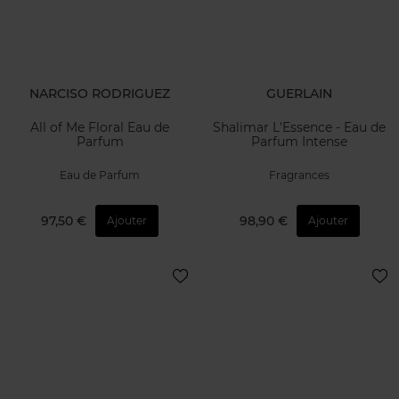
NARCISO RODRIGUEZ
GUERLAIN
All of Me Floral Eau de
Shalimar L'Essence - Eau de
Parfum
Parfum Intense
Eau de Parfum
Fragrances
97,50 €
98,90 €
Ajouter
Ajouter