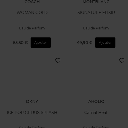
COACH
MONTBLANC
WOMAN GOLD
SIGNATURE ELIXIR
Eau de Parfum
Eau de Parfum
55,50 €
49,90 €
Ajouter
Ajouter
DKNY
AHOLIC
ICE POP CITRUS SPLASH
Carnal Heat
Eau de Parfum
Eau de Parfum