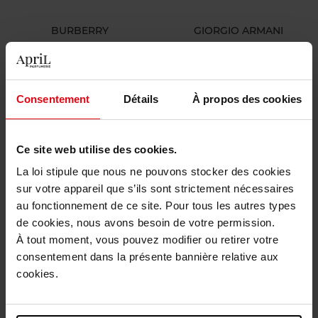
BURBERRY
GIORGIO ARMANI
Her Parfum
Sì Passione Red Bloom
PARFUM
Eau de Parfum
Consentement
Détails
À propos des cookies
91,90 €
142,90 €
Ajouter
Ajouter
Ce site web utilise des cookies.
La loi stipule que nous ne pouvons stocker des cookies
sur votre appareil que s’ils sont strictement nécessaires
au fonctionnement de ce site. Pour tous les autres types
de cookies, nous avons besoin de votre permission.
À tout moment, vous pouvez modifier ou retirer votre
consentement dans la présente bannière relative aux
cookies.
GIORGIO ARMANI
HERMES
Sì Nude Bloom
Un Jardin Sous la Mer