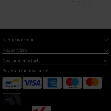
«
‹
1
2
3
4
...
›
»
À propos de nous
Nos services
Nos moments forts
Payez en toute sécurité