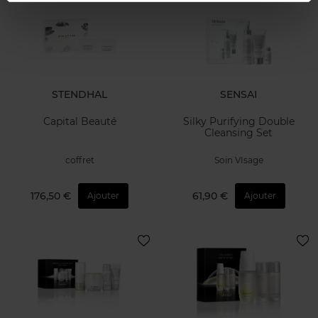
STENDHAL
SENSAI
Capital Beauté
Silky Purifying Double
Cleansing Set
coffret
Soin VIsage
176,50 €
61,90 €
Ajouter
Ajouter