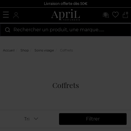
Livraison offerte dès 50€
0
Rechercher un produit, une marque…...
Accueil
Shop
Soins visage
Coffrets
Coffrets
Filtrer
Tri