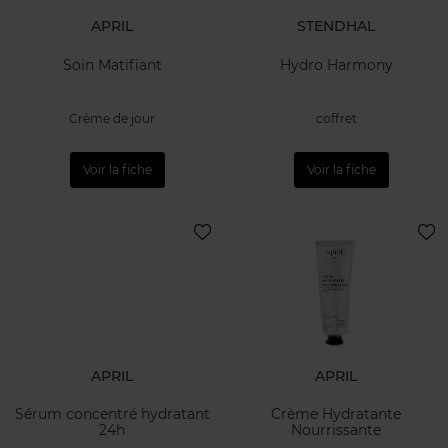
APRIL
STENDHAL
Soin Matifiant
Hydro Harmony
Crème de jour
coffret
Voir la fiche
Voir la fiche
APRIL
APRIL
Sérum concentré hydratant
Crème Hydratante
24h
Nourrissante