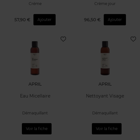
Créme
Crème jour
57,90 €
96,50 €
Ajouter
Ajouter
APRIL
APRIL
Eau Micellaire
Nettoyant Visage
Démaquillant
Démaquillant
Voir la fiche
Voir la fiche