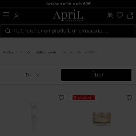
Livraison offerte dès 50€
0
Rechercher un produit, une marque…...
Accueil
Shop
Soins visage
Les Exclusivités APRIL
Filtrer
Tri
En rupture