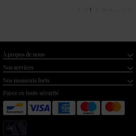
«
‹
1
2
3
4
...
›
»
À propos de nous
Nos services
Nos moments forts
Payez en toute sécurité