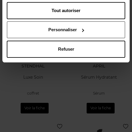
Voir la fiche
Voir la fiche
Tout autoriser
Personnaliser
Refuser
STENDHAL
APRIL
Luxe Soin
Sérum Hydratant
coffret
Sérum
Voir la fiche
Voir la fiche