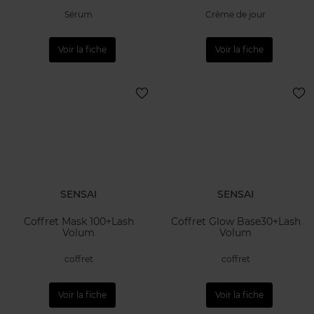
Sérum
Crème de jour
Voir la fiche
Voir la fiche
SENSAI
SENSAI
Coffret Mask 100+Lash
Coffret Glow Base30+Lash
Volum
Volum
coffret
coffret
Voir la fiche
Voir la fiche