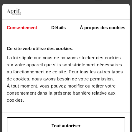
STENDHAL
MÉTHODE JEANNE
PIAUBERT
Pur Luxe La Cure Divine
Skinbreakfast
Consentement
Détails
À propos des cookies
Cure
Créme
Ce site web utilise des cookies.
626,50 €
40,50 €
Ajouter
Ajouter
La loi stipule que nous ne pouvons stocker des cookies
sur votre appareil que s’ils sont strictement nécessaires
au fonctionnement de ce site. Pour tous les autres types
de cookies, nous avons besoin de votre permission.
À tout moment, vous pouvez modifier ou retirer votre
consentement dans la présente bannière relative aux
cookies.
SENSAI
SENSAI
Cellular Performance Lift
Ultimate The Cream
Tout autoriser
Crème