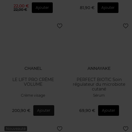
22,00 €
81,90 €
Ajouter
Ajouter
22,00 €
CHANEL
ANNAYAKE
LE LIFT PRO CRÈME
PERFECT BIOTIC Soin
VOLUME
régulateur du microbiote
cutané
Crème visage
Sérum
200,90 €
69,90 €
Ajouter
Ajouter
Nouveauté