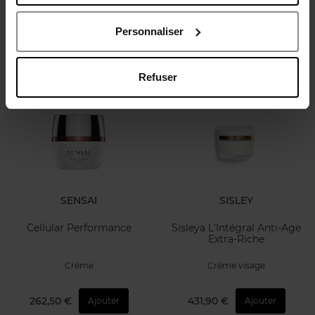
Soin Lifting
Créme
Personnaliser
270,50 €
386,90 €
Ajouter
Ajouter
Refuser
SENSAI
SISLEY
Cellular Performance
Sisleÿa L'Intégral Anti-Age
Extra-Riche
Créme
Crème visage
262,50 €
431,90 €
Ajouter
Ajouter