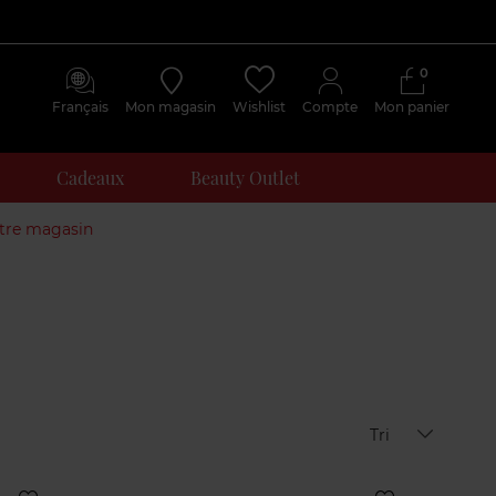
0
Français
Mon magasin
Wishlist
Compte
Mon panier
Cadeaux
Beauty Outlet
otre magasin
Tri