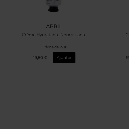
APRIL
Crème Hydratante Nourrissante
G
Crème de jour
19,50 €
Ajouter
1