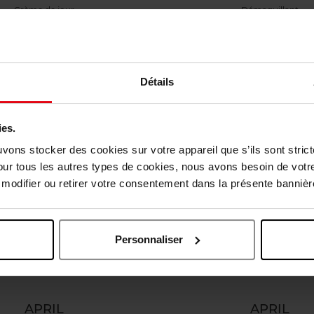
Crème de jour
Démaquillant
Voir la fiche
Voir la fiche
Détails
ies.
uvons stocker des cookies sur votre appareil que s’ils sont stri
our tous les autres types de cookies, nous avons besoin de votr
odifier ou retirer votre consentement dans la présente bannière
Personnaliser
APRIL
APRIL