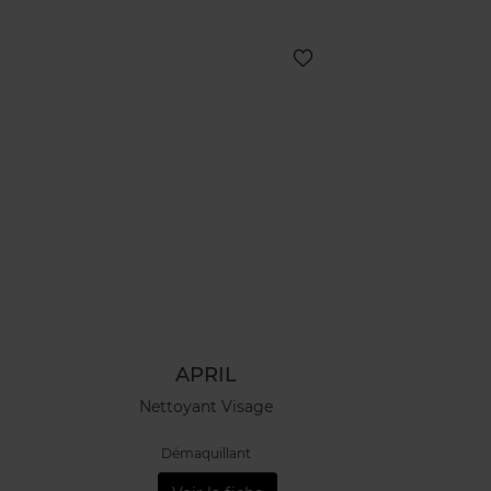
APRIL
Nettoyant Visage
Démaquillant