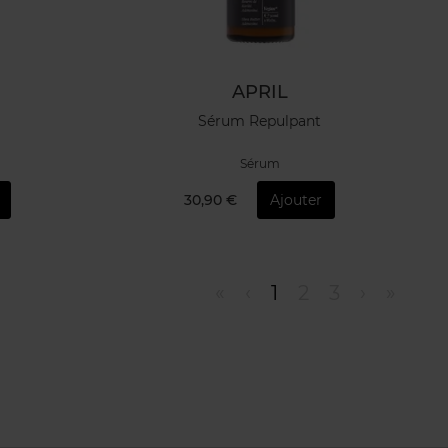
APRIL
Sérum Repulpant
Sérum
30,90 €
Ajouter
«
‹
1
2
3
›
»