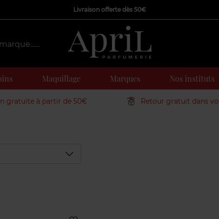
Livraison offerte dès 50€
oins
Maquillage
Marques
Nos instituts
on gratuite à partir de 50€
Retour gratuit dans v
Déplier