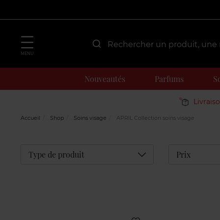
MENU
Nouveautés
Parfums
S
Livrais
Accueil
Shop
Soins visage
APRIL Collection soins visage
Déplier
Type de produit
Prix