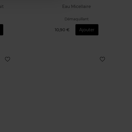
it
Eau Micellaire
Démaquillant
10,90 €
Ajouter