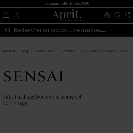
Livraison offerte dès 50€
0
Rechercher un produit, une marque…...
Accueil
Shop
Soins visage
Coffrets
Silky Purifying Double Cleansing
Marque
Avis
clients
Silky Purifying Double Cleansing Set
Soin VIsage