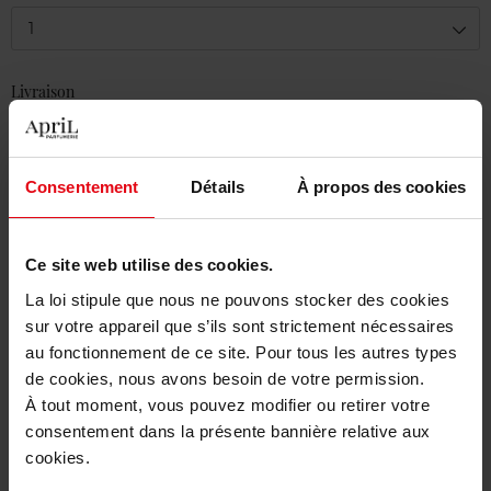
1
Livraison
En stock
Ajouter au panier
Consentement
Détails
À propos des cookies
Livraison gratuite à partir de 50€
Retour gratuit dans votre magasin
Ce site web utilise des cookies.
La loi stipule que nous ne pouvons stocker des cookies
sur votre appareil que s’ils sont strictement nécessaires
au fonctionnement de ce site. Pour tous les autres types
de cookies, nous avons besoin de votre permission.
Description
À tout moment, vous pouvez modifier ou retirer votre
consentement dans la présente bannière relative aux
cookies.
Caractéristiques