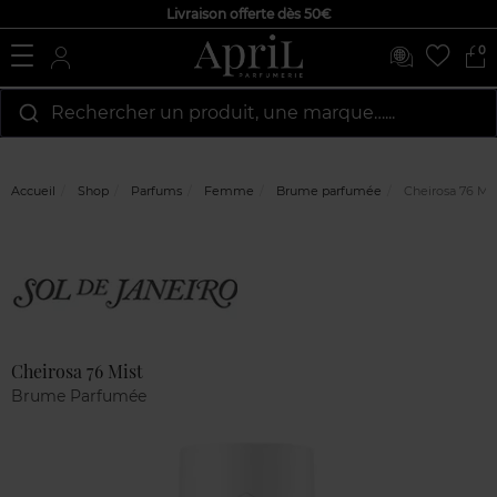
Livraison offerte dès 50€
0
Rechercher un produit, une marque…...
Accueil
Shop
Parfums
Femme
Brume parfumée
Cheirosa 76 Mis
Marque
Avis
clients
Cheirosa 76 Mist
Brume Parfumée