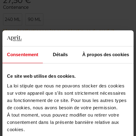
27,50 €
Contenance
240 ML
90 ML
Merci de sélectionner les caractéristiques du produit.
Ajouter
Consentement
Détails
À propos des cookies
Livraison gratuite à partir de 50€
Ce site web utilise des cookies.
Retour gratuit dans votre magasin
La loi stipule que nous ne pouvons stocker des cookies
sur votre appareil que s’ils sont strictement nécessaires
au fonctionnement de ce site. Pour tous les autres types
de cookies, nous avons besoin de votre permission.
Description
À tout moment, vous pouvez modifier ou retirer votre
consentement dans la présente bannière relative aux
cookies.
Caractéristiques