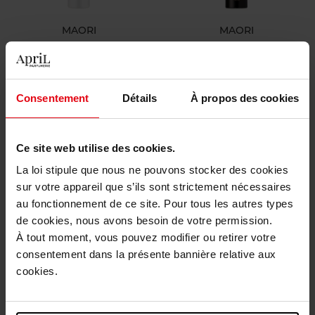
MAORI
MAORI
Life Circle
Guilty Pleasure
Eau de Parfum
Eau de Parfum
Consentement
Détails
À propos des cookies
120,90 €
153,90 €
Ajouter
Ajouter
Ce site web utilise des cookies.
La loi stipule que nous ne pouvons stocker des cookies
sur votre appareil que s’ils sont strictement nécessaires
au fonctionnement de ce site. Pour tous les autres types
de cookies, nous avons besoin de votre permission.
À tout moment, vous pouvez modifier ou retirer votre
consentement dans la présente bannière relative aux
cookies.
ROSE ET MARIUS
ROSE ET MARIUS
Un matin à l'orangerie
Une nuit d'été sous le figuier