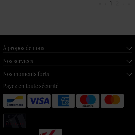
«
‹
1
2
›
»
À propos de nous
Nos services
Nos moments forts
Payez en toute sécurité