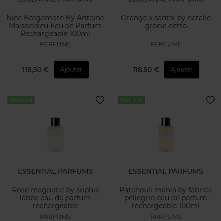
Nice Bergamote By Antoine
Orange x santal by natalie
Maisondieu Eau de Parfum
gracia cetto
Rechargeable 100ml
PERFUME
PERFUME
118,50 €
118,50 €
Ajouter
Ajouter
Naturel
Naturel
ESSENTIAL PARFUMS
ESSENTIAL PARFUMS
Rose magnetic by sophie
Patchouli mania by fabrice
labbe eau de parfum
pellegrin eau de parfum
rechargeable
rechargeable 100ml
PARFUMS
PARFUMS