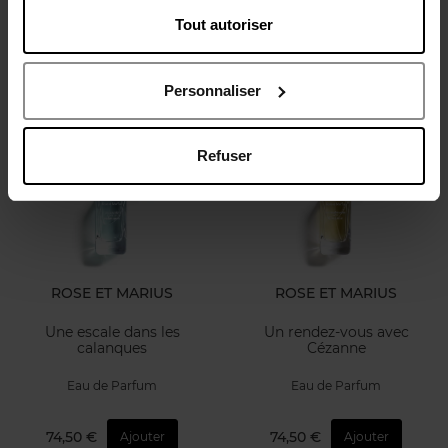
Tout autoriser
Eau de Parfum
Eau de Parfum
74,50 €
74,50 €
Ajouter
Ajouter
Personnaliser
Refuser
ROSE ET MARIUS
ROSE ET MARIUS
Une escale dans les
Un rendez-vous avec
calanques
Cézanne
Eau de Parfum
Eau de Parfum
74,50 €
74,50 €
Ajouter
Ajouter