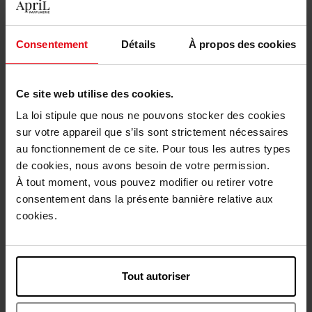
Voir la fiche
Voir la fiche
Consentement
Détails
À propos des cookies
Ce site web utilise des cookies.
La loi stipule que nous ne pouvons stocker des cookies
sur votre appareil que s’ils sont strictement nécessaires
au fonctionnement de ce site. Pour tous les autres types
de cookies, nous avons besoin de votre permission.
CHANEL
CHANEL
À tout moment, vous pouvez modifier ou retirer votre
POUDRE UNIVERSELLE
LES 4 OMBRES NUIT
consentement dans la présente bannière relative aux
LIBRE POUDRE LIBRE FINI
ASTRALE
cookies.
NATUREL. FORMAT
NOMADE
POUDRE LIBRE
OMBRE À PAUPIÈRES
Voir la fiche
Voir la fiche
Tout autoriser