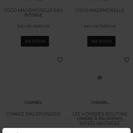
COCO MADEMOISELLE EAU
COCO MADEMOISELLE
INTENSE
EAU DE PARFUM
EAU DE PARFUM
Voir la fiche
Voir la fiche
CHANEL
CHANEL
CHANCE EAU SPLENDIDE
LES 4 OMBRES BOUTONS
OMBRE À PAUPIÈRES
EFFETS MULTIPLES
EAU DE PARFUM
OMBRE À PAUPIÈRES