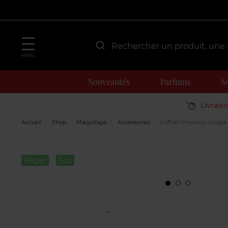
MENU
Nouveautés
Parfums
S
Livrais
Accueil
Shop
Maquillage
Accessoires
Coffret Pinceaux Visage 
Vegan
Eco