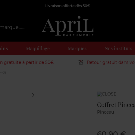
Livraison offerte dès 50€
oins
Maquillage
Marques
Nos instituts
on gratuite à partir de 50€
Retour gratuit dans v
- 02
Marque
Coffret Pince
Pinceau
60,90 €