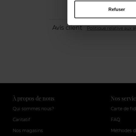
Refuser
Avis client
Politique relative aux a
À propos de nous
Nos servic
Qui sommes nous?
Carte de fid
Caritatif
FAQ
Nos magasins
Méthodes d