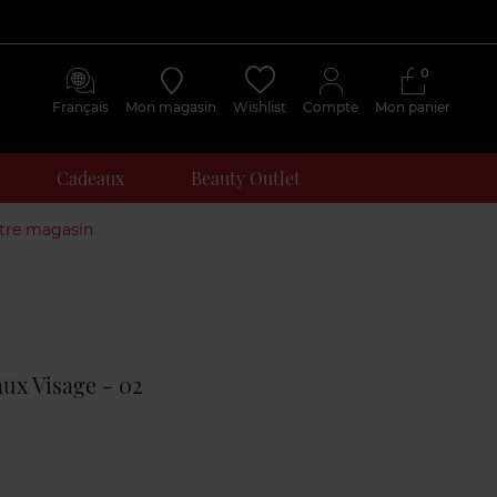
0
Français
Mon magasin
Wishlist
Compte
Mon panier
Cadeaux
Beauty Outlet
otre magasin
Avis
clients
aux Visage - 02