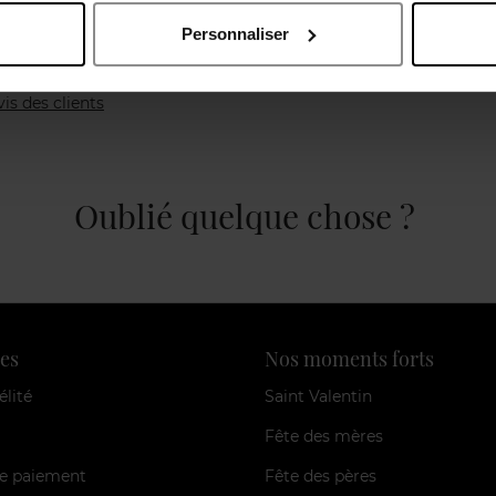
Personnaliser
vis des clients
Oublié quelque chose ?
es
Nos moments forts
élité
Saint Valentin
Fête des mères
e paiement
Fête des pères