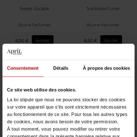
Sweet Escape
Sunkissed Love
Brume Parfumée
Brume Parfumée
8,50 €
8,50 €
Ajouter
Ajouter
Consentement
Détails
À propos des cookies
Ce site web utilise des cookies.
La loi stipule que nous ne pouvons stocker des cookies
HERMES
HERMES
sur votre appareil que s’ils sont strictement nécessaires
au fonctionnement de ce site. Pour tous les autres types
Un Jardin sur le Nil, huile
Un Jardin à Cythère, huile
sèche corps et cheveux
sèche corps et cheveux
de cookies, nous avons besoin de votre permission.
À tout moment, vous pouvez modifier ou retirer votre
Huile sèche
Huile sèche
consentement dans la présente bannière relative aux