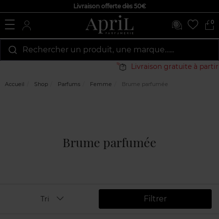
Livraison offerte dès 50€
0
Rechercher un produit, une marque…...
Livraison gratuite à partir de
Accueil
Shop
Parfums
Femme
Brume parfumée
Brume parfumée
Filtrer
Tri