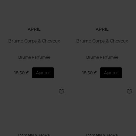
APRIL
APRIL
Brume Corps & Cheveux
Brume Corps & Cheveux
Brume Parfumée
Brume Parfumée
18,50 €
18,50 €
Ajouter
Ajouter
I WANNA HAVE
I WANNA HAVE