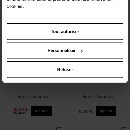
cookies.
64,90 €
64,90 €
Ajouter
Ajouter
Tout autoriser
Personnaliser
Refuser
I WANNA HAVE
I WANNA HAVE
Mysterious Flirt
Sunkissed Love
Brume Parfumée
Brume Parfumée
10,00 €
15,90 €
Ajouter
Ajouter
15,90 €