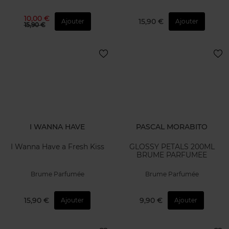
10,00 €
15,90 €
Ajouter
Ajouter
15,90 €
I WANNA HAVE
PASCAL MORABITO
I Wanna Have a Fresh Kiss
GLOSSY PETALS 200ML
BRUME PARFUMEE
Brume Parfumée
Brume Parfumée
15,90 €
9,90 €
Ajouter
Ajouter