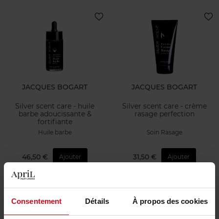
JACQUES BOGART
JACQUES BOGART
Silver scent care - huile
Silver scent care - crème
barbe adoucissante &
rasage perfection
fortifiante
Huile barbe
Soin Rasage
46,50 €
31,50 €
Ajouter
Ajouter
Consentement
Détails
À propos des cookies