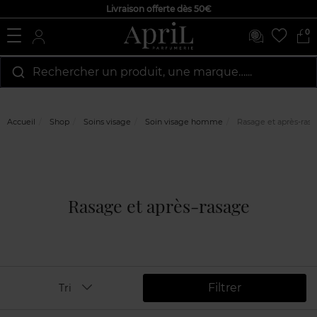
Livraison offerte dès 50€
0
Rechercher un produit, une marque…...
Accueil
Shop
Soins visage
Soin visage homme
Rasage et après-ras
Rasage et après-rasage
Filtrer
Tri