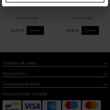
GelShaver
Anti-Feu Du Rasoir
Gel de Rasage
Après-rasage
24,90 €
44,50 €
Ajouter
Ajouter
À propos de nous
Nos services
Nos moments forts
Payez en toute sécurité