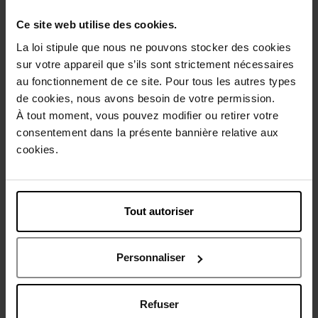
Ce site web utilise des cookies.
La loi stipule que nous ne pouvons stocker des cookies
JACQUES BOGART
MÉTHODE JEANNE
sur votre appareil que s’ils sont strictement nécessaires
PIAUBERT
au fonctionnement de ce site. Pour tous les autres types
Silver scent care - baume
Méthode For Men
après-rasage apaisant
de cookies, nous avons besoin de votre permission.
À tout moment, vous pouvez modifier ou retirer votre
Après-rasage
Après-rasage
consentement dans la présente bannière relative aux
cookies.
34,90 €
40,50 €
Ajouter
Ajouter
Tout autoriser
Personnaliser
Refuser
BIOTHERM
BIOTHERM