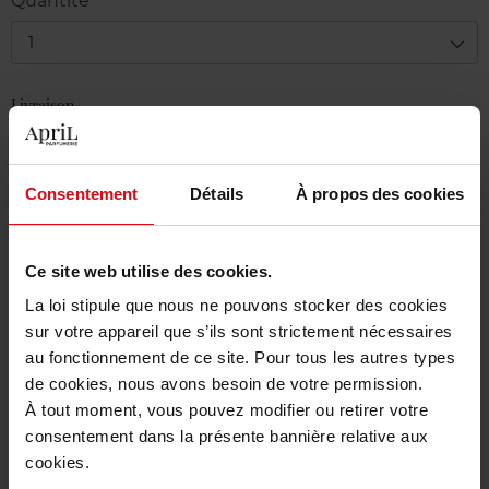
Quantité
1
Livraison
En stock
Ajouter au panier
Consentement
Détails
À propos des cookies
Livraison gratuite à partir de 50€
Ce site web utilise des cookies.
Retour gratuit dans votre magasin
La loi stipule que nous ne pouvons stocker des cookies
sur votre appareil que s’ils sont strictement nécessaires
au fonctionnement de ce site. Pour tous les autres types
de cookies, nous avons besoin de votre permission.
Description
À tout moment, vous pouvez modifier ou retirer votre
consentement dans la présente bannière relative aux
cookies.
Caractéristiques