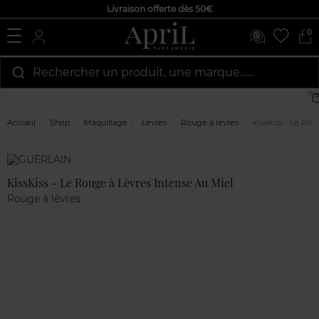
Livraison offerte dès 50€
0
Rechercher un produit, une marque…...
Accueil
Shop
Maquillage
Lèvres
Rouge à lèvres
KissKiss - Le Rou
Marque
Avis
clients
KissKiss - Le Rouge à Lèvres Intense Au Miel
Rouge à lèvres