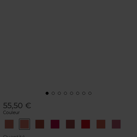
55,50 €
Couleur
168
196
279
391
396
510
615
815
BLOOMING
DAISY
PETAL
VIBRANT
PEONY
PETAL
ORANGE
TENDER
LILY
ROSE
NUDE
ROSE
KISS
RED
BLOSSOM
LILAC