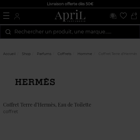
Livraison offerte dès 50€
0
Rechercher un produit, une marque…...
Accueil
Shop
Parfums
Coffrets
Homme
Coffret Terre d’Hermès, 
Marque
Avis
clients
Coffret Terre d’Hermès, Eau de Toilette
coffret