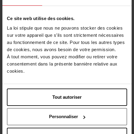
1
Ce site web utilise des cookies.
Livraison
La loi stipule que nous ne pouvons stocker des cookies
sur votre appareil que s’ils sont strictement nécessaires
Cet article n'est plus disponible pour le moment
au fonctionnement de ce site. Pour tous les autres types
Etre prévenu de la disponibilité
de cookies, nous avons besoin de votre permission.
À tout moment, vous pouvez modifier ou retirer votre
consentement dans la présente bannière relative aux
Livraison gratuite à partir de 50€
cookies.
Retour gratuit dans votre magasin
Tout autoriser
Description
Personnaliser
Caractéristiques