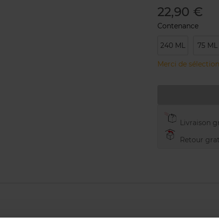
22,90 €
Contenance
240 ML
75 ML
Merci de sélection
Livraison gr
Retour grat