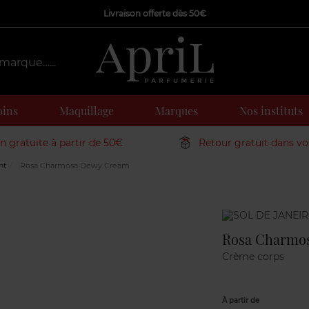
Livraison offerte dès 50€
oins
Maquillage
Marques
Nos instituts
on gratuite à partir de 50€
Retour gratuit dans v
nt
Rosa Charmosa Dewy Cream
Marque
Rosa Charmo
Crème corps
À partir de