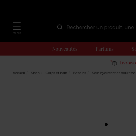
MENU
Nouveautés
Parfums
S
Livrais
Accueil
Shop
Corps et bain
Besoins
Soin hydratant et nourrissa