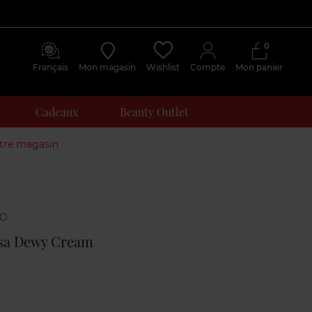
0
Français
Mon magasin
Wishlist
Compte
Mon panier
Cadeaux
Beauty Outlet
otre magasin
Avis
clients
sa Dewy Cream