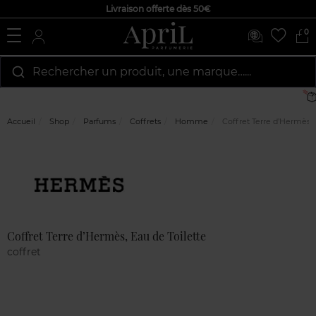
Livraison offerte dès 50€
0
Rechercher un produit, une marque…...
Accueil
Shop
Parfums
Coffrets
Homme
Coffret Terre d’Hermès, 
Marque
Avis
clients
Coffret Terre d’Hermès, Eau de Toilette
coffret