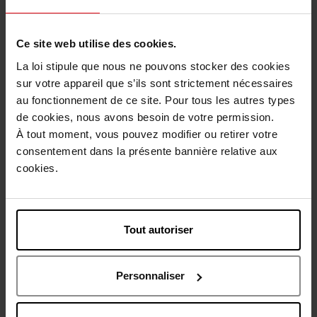
1
Ce site web utilise des cookies.
Livraison
La loi stipule que nous ne pouvons stocker des cookies
sur votre appareil que s’ils sont strictement nécessaires
Cet article n'est plus disponible pour le moment
au fonctionnement de ce site. Pour tous les autres types
Etre prévenu de la disponibilité
de cookies, nous avons besoin de votre permission.
À tout moment, vous pouvez modifier ou retirer votre
consentement dans la présente bannière relative aux
Livraison gratuite à partir de 50€
cookies.
Retour gratuit dans votre magasin
Tout autoriser
Description
Personnaliser
Caractéristiques