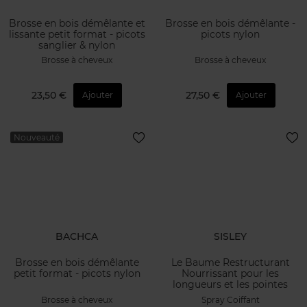
Brosse en bois démêlante et
Brosse en bois démêlante -
lissante petit format - picots
picots nylon
sanglier & nylon
Brosse à cheveux
Brosse à cheveux
23,50 €
27,50 €
Ajouter
Ajouter
Nouveauté
BACHCA
SISLEY
Brosse en bois démêlante
Le Baume Restructurant
petit format - picots nylon
Nourrissant pour les
longueurs et les pointes
Brosse à cheveux
Spray Coiffant