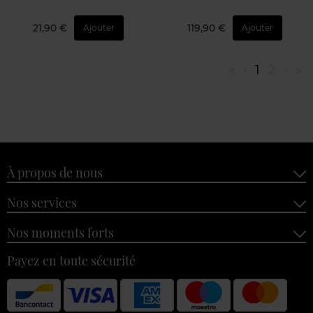
21,90 €
119,90 €
Ajouter
Ajouter
«
‹
1
2
›
»
À propos de nous
Nos services
Nos moments forts
Payez en toute sécurité