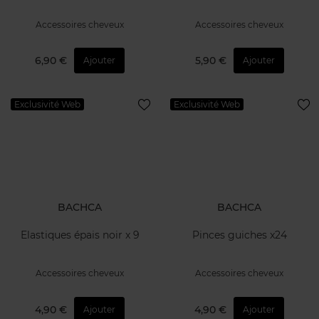
Accessoires cheveux
Accessoires cheveux
6,90 €
5,90 €
Ajouter
Ajouter
Exclusivité Web
Exclusivité Web
BACHCA
BACHCA
Elastiques épais noir x 9
Pinces guiches x24
Accessoires cheveux
Accessoires cheveux
4,90 €
4,90 €
Ajouter
Ajouter