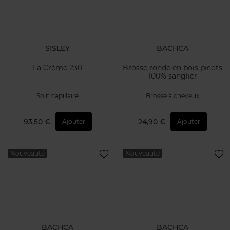
SISLEY
BACHCA
La Crème 230
Brosse ronde en bois picots
100% sanglier
Soin capillaire
Brosse à cheveux
93,50 €
24,90 €
Ajouter
Ajouter
Nouveauté
Nouveauté
BACHCA
BACHCA