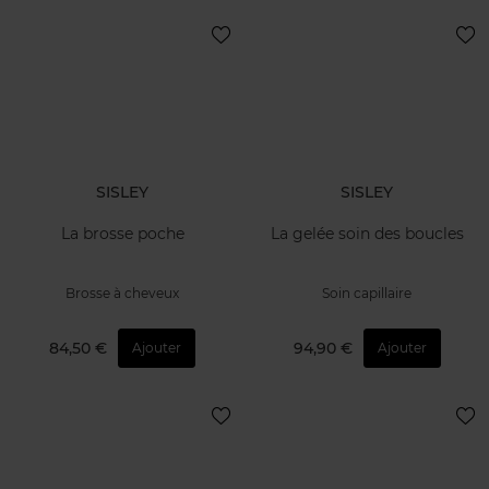
SISLEY
SISLEY
La brosse poche
La gelée soin des boucles
Brosse à cheveux
Soin capillaire
84,50 €
94,90 €
Ajouter
Ajouter