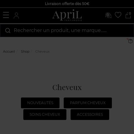
Livraison offerte dès 50€
0
Rechercher un produit, une marque…...
Livra
Accueil
Shop
Cheveux
Cheveux
NOUVEAUTÉS
PARFUM CHEVEUX
SOINS CHEVEUX
ACCESSOIRES