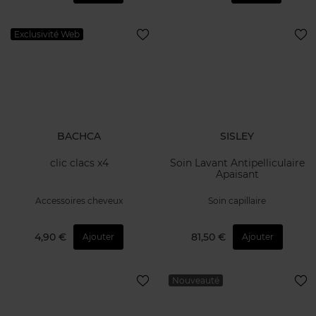
Exclusivité Web
BACHCA
SISLEY
clic clacs x4
Soin Lavant Antipelliculaire
Apaisant
Accessoires cheveux
Soin capillaire
4,90 €
81,50 €
Ajouter
Ajouter
Nouveauté