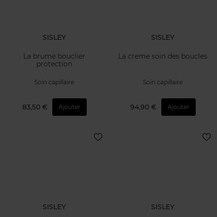
SISLEY
SISLEY
La brume bouclier
La creme soin des boucles
protection
Soin capillaire
Soin capillaire
83,50 €
94,90 €
Ajouter
Ajouter
SISLEY
SISLEY