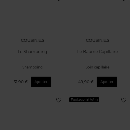
COUSIN.E.S
COUSIN.E.S
Le Shampoing
Le Baume Capillaire
Shampoing
Soin capillaire
31,90 €
49,90 €
Ajouter
Ajouter
Exclusivité Web