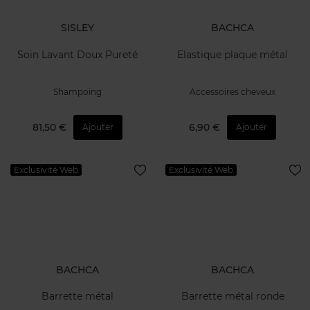
SISLEY
BACHCA
Soin Lavant Doux Pureté
Elastique plaque métal
Shampoing
Accessoires cheveux
81,50 €
6,90 €
Ajouter
Ajouter
Exclusivité Web
Exclusivité Web
BACHCA
BACHCA
Barrette métal
Barrette métal ronde