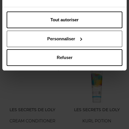
SOL DE JANEIRO
LES SECRETS DE LOLY
Tout autoriser
Brazilian Glossy Nourishing
PINK PARADISE
Hair Oil
Huile de cheveux
Après-Shampooing
Personnaliser
38,90 €
24,90 €
Ajouter
Ajouter
Refuser
LES SECRETS DE LOLY
LES SECRETS DE LOLY
CREAM CONDITIONER
KURL POTION