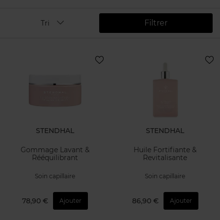
Filtrer
Tri
STENDHAL
STENDHAL
Gommage Lavant &
Huile Fortifiante &
Rééquilibrant
Revitalisante
Soin capillaire
Soin capillaire
78,90 €
86,90 €
Ajouter
Ajouter