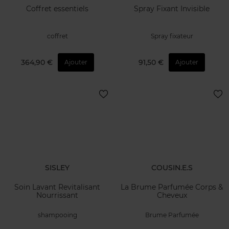
Coffret essentiels
Spray Fixant Invisible
coffret
Spray fixateur
364,90 €
91,50 €
Ajouter
Ajouter
SISLEY
COUSIN.E.S
Soin Lavant Revitalisant
La Brume Parfumée Corps &
Nourrissant
Cheveux
shampooing
Brume Parfumée