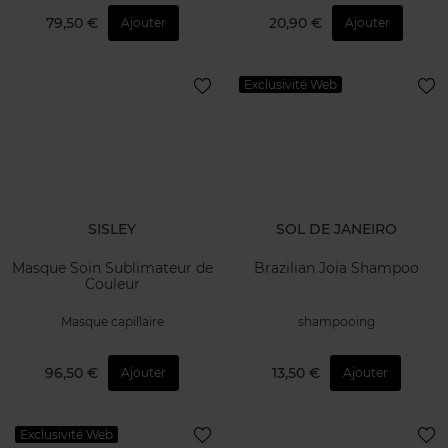
79,50 €
20,90 €
Ajouter
Ajouter
Exclusivité Web
SISLEY
SOL DE JANEIRO
Masque Soin Sublimateur de
Brazilian Joia Shampoo
Couleur
Masque capillaire
shampooing
96,50 €
13,50 €
Ajouter
Ajouter
Exclusivité Web