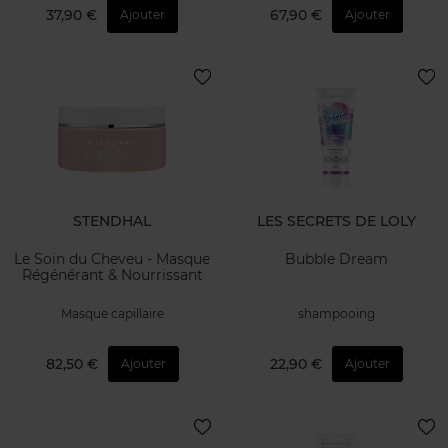
37,90 €
67,90 €
Ajouter
Ajouter
STENDHAL
LES SECRETS DE LOLY
Le Soin du Cheveu - Masque
Bubble Dream
Régénérant & Nourrissant
Masque capillaire
shampooing
82,50 €
22,90 €
Ajouter
Ajouter