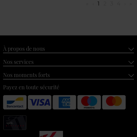
«
‹
1
2
3
4
›
»
À propos de nous
Nos services
Nos moments forts
Payez en toute sécurité