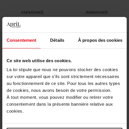
ANNAYAKE
ANNAYAKE
KOGAÏ FOR HIM
DOJOU FOR HIM
EAU DE TOILETTE
EAU DE TOILETTE
Consentement
Détails
À propos des cookies
91,90 €
91,90 €
Ajouter
Ajouter
Ce site web utilise des cookies.
La loi stipule que nous ne pouvons stocker des cookies
sur votre appareil que s’ils sont strictement nécessaires
au fonctionnement de ce site. Pour tous les autres types
de cookies, nous avons besoin de votre permission.
À tout moment, vous pouvez modifier ou retirer votre
consentement dans la présente bannière relative aux
cookies.
GIORGIO ARMANI
YVES SAINT LAURENT
Stronger With You
Y Iced Cologne Eau de
Powerfully Eau de Parfum
Toilette Intense