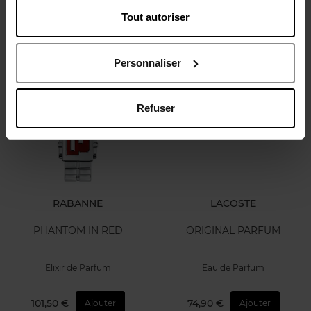
Tout autoriser
Eau de Parfum
EAU DE TOILETTE
106,90 €
117,50 €
Ajouter
Ajouter
Personnaliser
Refuser
RABANNE
LACOSTE
PHANTOM IN RED
ORIGINAL PARFUM
Elixir de Parfum
Eau de Parfum
101,50 €
74,90 €
Ajouter
Ajouter