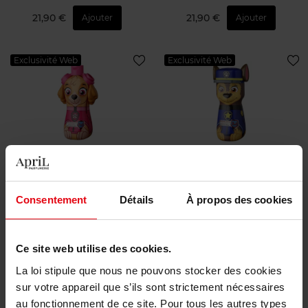
21,90 €
21,90 €
Ajouter
Ajouter
Exclusivité Web
Exclusivité Web
PAW PATROL
PAW PATROL
2D Shower Gel & Shampoo
2D Shower Gel & Shampoo
Consentement
Détails
À propos des cookies
Gel douche et shampooing
Gel douche et shampooing
Ce site web utilise des cookies.
8,50 €
8,50 €
Ajouter
Ajouter
La loi stipule que nous ne pouvons stocker des cookies
sur votre appareil que s’ils sont strictement nécessaires
Exclusivité Web
Exclusivité Web
au fonctionnement de ce site. Pour tous les autres types