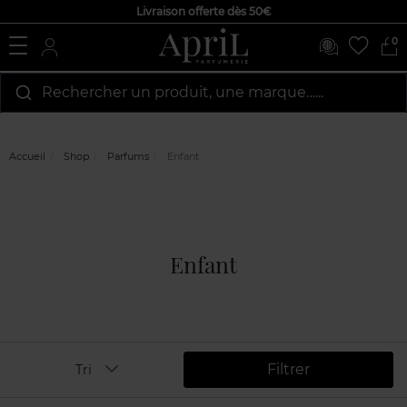
Livraison offerte dès 50€
0
Rechercher un produit, une marque…...
Accueil
Shop
Parfums
Enfant
Enfant
Filtrer
Tri