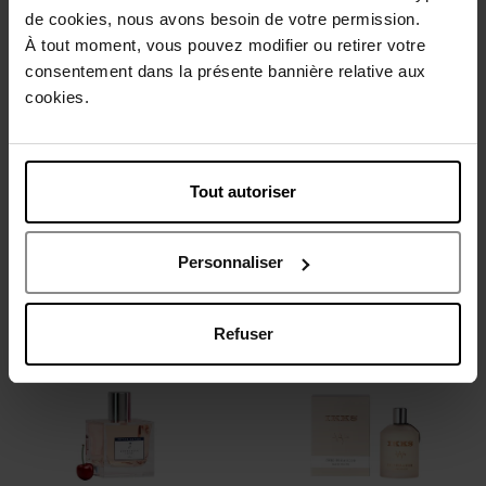
de cookies, nous avons besoin de votre permission.
À tout moment, vous pouvez modifier ou retirer votre
consentement dans la présente bannière relative aux
cookies.
SOPHIE LA GIRAFE
LOLITA LEMPICKA
EAU DE SOIN
MON PETIT
Tout autoriser
Eau De Soin
Eau de Senteur
Personnaliser
48,90 €
60,90 €
Ajouter
Ajouter
Refuser