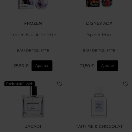
FROZEN
DISNEY ADX
Frozen Eau de Toilette
Spider-Man
EAU DE TOILETTE
EAU DE TOILETTE
25,50 €
21,50 €
Ajouter
Ajouter
Exclusivité Web
JACADI
TARTINE & CHOCOLAT