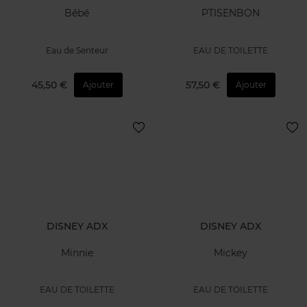
Bébé
PTISENBON
Eau de Senteur
EAU DE TOILETTE
45,50 €
57,50 €
Ajouter
Ajouter
DISNEY ADX
DISNEY ADX
Minnie
Mickey
EAU DE TOILETTE
EAU DE TOILETTE