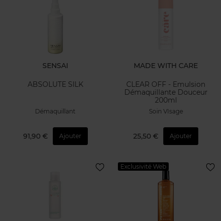
SENSAI
MADE WITH CARE
ABSOLUTE SILK
CLEAR OFF - Emulsion
Démaquillante Douceur
200ml
Démaquillant
Soin VIsage
91,90 €
25,50 €
Ajouter
Ajouter
Exclusivité Web