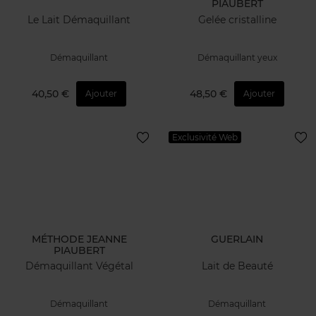
PIAUBERT
Le Lait Démaquillant
Gelée cristalline
Démaquillant
Démaquillant yeux
40,50 €
48,50 €
Ajouter
Ajouter
Exclusivité Web
MÉTHODE JEANNE
GUERLAIN
PIAUBERT
Démaquillant Végétal
Lait de Beauté
Démaquillant
Démaquillant