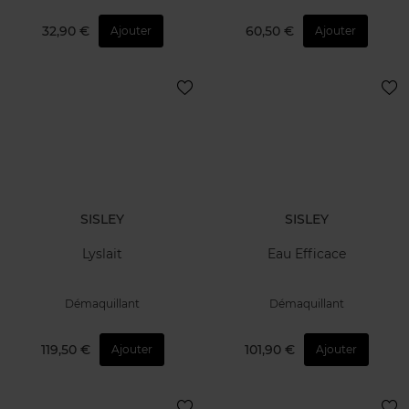
32,90 €
60,50 €
Ajouter
Ajouter
SISLEY
SISLEY
Lyslait
Eau Efficace
Démaquillant
Démaquillant
119,50 €
101,90 €
Ajouter
Ajouter