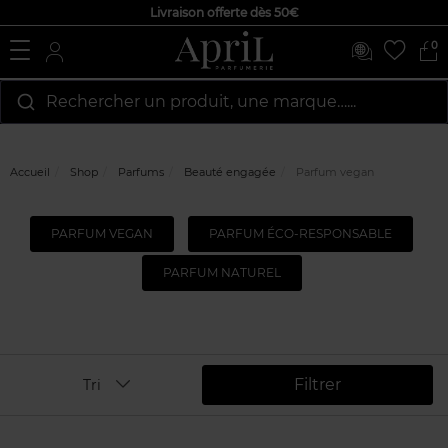
Livraison offerte dès 50€
0
Rechercher un produit, une marque…...
Accueil
Shop
Parfums
Beauté engagée
Parfum vegan
PARFUM VEGAN
PARFUM ÉCO-RESPONSABLE
PARFUM NATUREL
Filtrer
Tri