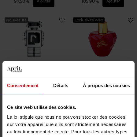
97,50 €
105,90 €
Ajouter
Ajouter
Nouveauté
Exclusivité Web
RABANNE
LOLITA LEMPICKA
PHANTOM
So Sweet
Consentement
Détails
À propos des cookies
EAU DE TOILETTE
Eau de Parfum
Ce site web utilise des cookies.
129,90 €
69,90 €
Ajouter
Ajouter
La loi stipule que nous ne pouvons stocker des cookies
sur votre appareil que s’ils sont strictement nécessaires
En rupture
En rupture
au fonctionnement de ce site. Pour tous les autres types
Nouveauté
Nouveauté