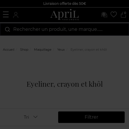
Livraison offerte dès 50€
0
Rechercher un produit, une marque…...
Accueil
Shop
Maquillage
Yeux
Eyeliner, crayon et khôl
Eyeliner, crayon et khôl
Filtrer
Tri