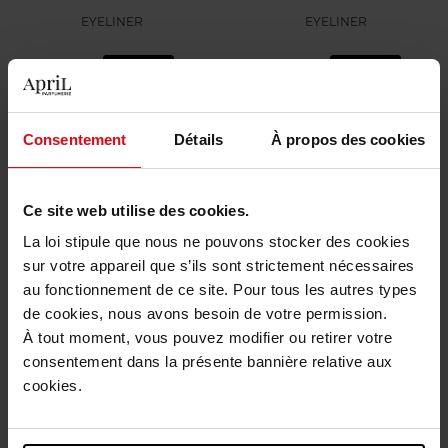
EYELINER
EYELINER
7,90 €
13,50 €
Ajouter
Ajouter
Nouveauté
Nouveauté
Consentement
Détails
À propos des cookies
Ce site web utilise des cookies.
La loi stipule que nous ne pouvons stocker des cookies
sur votre appareil que s’ils sont strictement nécessaires
LANCÔME
STENDHAL
au fonctionnement de ce site. Pour tous les autres types
de cookies, nous avons besoin de votre permission.
Lancôme Idôle Liner
Feutre Liner
À tout moment, vous pouvez modifier ou retirer votre
consentement dans la présente bannière relative aux
EYELINER
EYELINER
cookies.
49,90 €
42,50 €
Ajouter
Ajouter