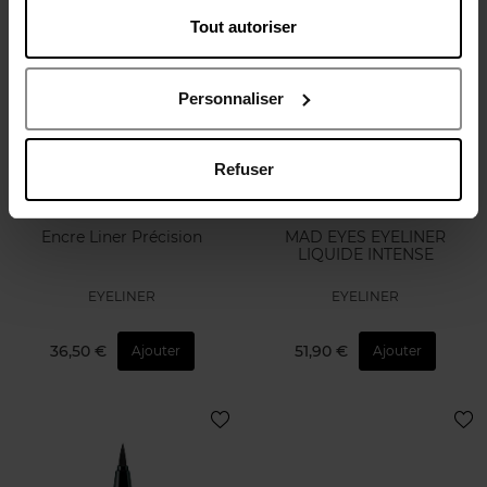
Tout autoriser
Personnaliser
Refuser
STENDHAL
GUERLAIN
Encre Liner Précision
MAD EYES EYELINER
LIQUIDE INTENSE
EYELINER
EYELINER
36,50 €
51,90 €
Ajouter
Ajouter