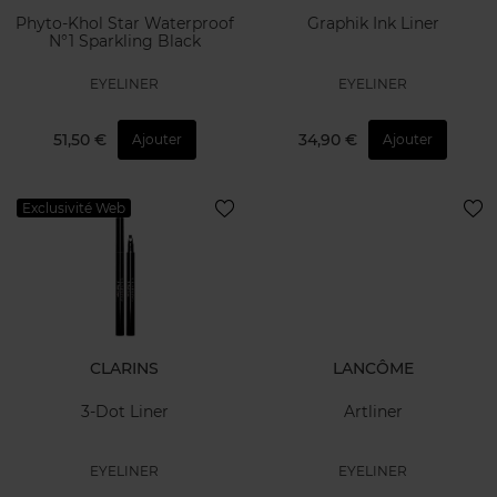
Phyto-Khol Star Waterproof
Graphik Ink Liner
N°1 Sparkling Black
EYELINER
EYELINER
51,50 €
34,90 €
Ajouter
Ajouter
Exclusivité Web
CLARINS
LANCÔME
3-Dot Liner
Artliner
EYELINER
EYELINER