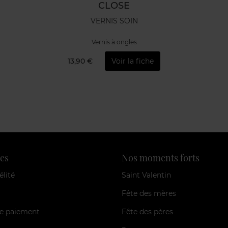
CLOSE
VERNIS SOIN
Vernis à ongles
13,90 €
Voir la fiche
es
Nos moments forts
élité
Saint Valentin
Fête des mères
e paiement
Fête des pères