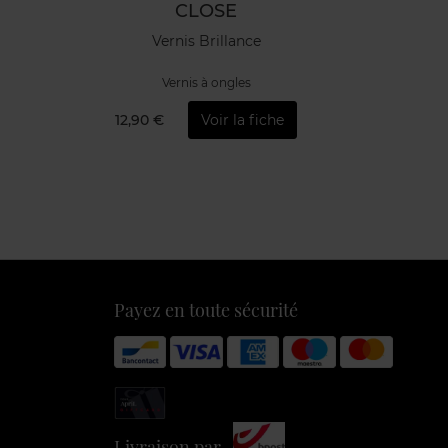
CLOSE
Vernis Brillance
Vernis à ongles
12,90 €
Voir la fiche
Payez en toute sécurité
Livraison par