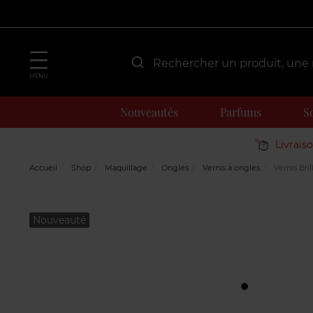
MENU
Nouveautés
Parfums
S
Livrais
Accueil
Shop
Maquillage
Ongles
Vernis à ongles
Vernis Bri
Nouveauté