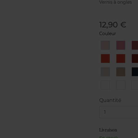
Vernis à ongles
12,90 €
Couleur
10.
11.
1
SINGLE
MA
LADY
MIE
19.
20.
2
Crazy
Que
Calor!
28.
29.
3
Wanda
Kampaï
37
38
Oracle
Bryce
Quantité
1
Livraison