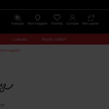
0
Français
Mon magasin
Wishlist
Compte
Mon panier
Cadeaux
Beauty Outlet
otre magasin
Avis
clients
ce