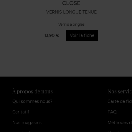
CLOSE
VERNIS LONGUE TENUE
Vernis à ongles
13,90 €
Voir la fiche
À propos de nous
Nos servic
Qui sommes nous?
Carte de fid
Caritatif
FAQ
Nos magasins
Méthodes d