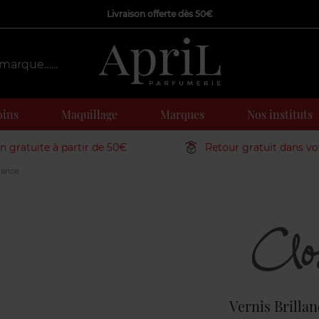
Livraison offerte dès 50€
oins
Maquillage
Marques
Nos instituts
on gratuite à partir de 50€
Retour gratuit dans v
llance
Marque
Vernis Brillan