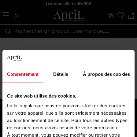
Livraison offerte dès 50€
0
Rechercher un produit, une marque…...
Accueil
À propos de nous
Nous contacter
Vous avez une question ? Notre service client est disponible pour
vous répondre rapidement
Consentement
Détails
À propos des cookies
contact@april-beauty.lu
Ce site web utilise des cookies.
La loi stipule que nous ne pouvons stocker des cookies
À propos de nous
sur votre appareil que s’ils sont strictement nécessaires
au fonctionnement de ce site. Pour tous les autres types
Nos services
de cookies, nous avons besoin de votre permission.
À tout moment, vous pouvez modifier ou retirer votre