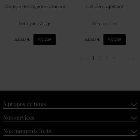
Mousse nettoyante douceur
Gel démaquillant
Nettoyant Visage
Démaquillant
33,50 €
33,50 €
Ajouter
Ajouter
«
‹
1
2
3
4
...
›
»
À propos de nous
Nos services
Nos moments forts