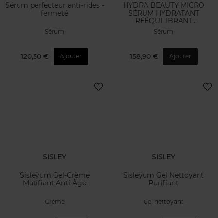
Sérum perfecteur anti-rides -
HYDRA BEAUTY MICRO
fermeté
SÉRUM HYDRATANT
RÉÉQUILIBRANT
REPULPANT
Sérum
Sérum
120,50 €
158,90 €
Ajouter
Ajouter
SISLEY
SISLEY
Sisleÿum Gel-Crème
Sisleÿum Gel Nettoyant
Matifiant Anti-Âge
Purifiant
Créme
Gel nettoyant