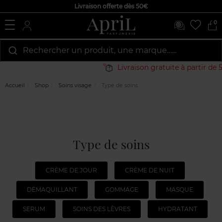
Livraison offerte dès 50€
0
Rechercher un produit, une marque…...
Livraison gratuite à partir de 50€
Accueil
Shop
Soins visage
Type de soins
Type de soins
CRÈME DE JOUR
CRÈME DE NUIT
DÉMAQUILLANT
GOMMAGE
MASQUE
SERUM
SOINS DES LÈVRES
HYDRATANT