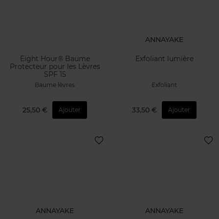
ANNAYAKE
Eight Hour® Baume
Exfoliant lumière
Protecteur pour les Lèvres
SPF 15
Baume lèvres
Exfoliant
25,50 €
33,50 €
Ajouter
Ajouter
ANNAYAKE
ANNAYAKE