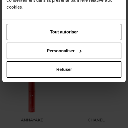
consentement dans la présente bannière relative aux
cookies.
ANNAYAKE
ANNAYAKE
Crème nourrissante anti-âge
Crème hydratante
Tout autoriser
matifiante
Soin VIsage
Soin VIsage
Personnaliser
74,90 €
60,90 €
Ajouter
Ajouter
Refuser
ANNAYAKE
CHANEL