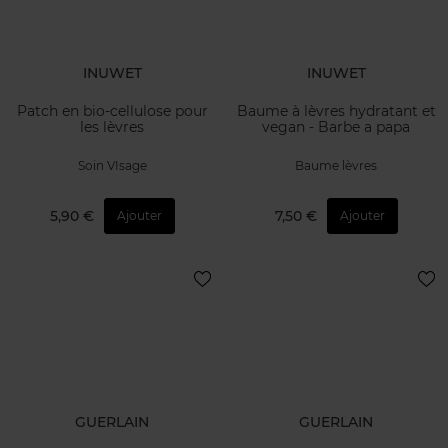
INUWET
INUWET
Patch en bio-cellulose pour
Baume à lèvres hydratant et
les lèvres
vegan - Barbe a papa
Soin VIsage
Baume lèvres
5,90 €
7,50 €
Ajouter
Ajouter
GUERLAIN
GUERLAIN