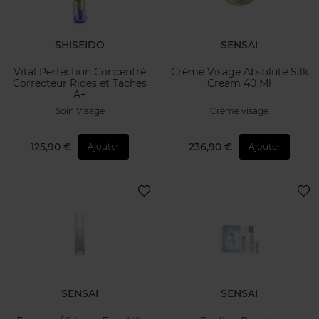
SHISEIDO
SENSAI
Vital Perfection Concentré
Crème Visage Absolute Silk
Correcteur Rides et Taches
Cream 40 Ml
A+
Soin VIsage
Crème visage
125,90 €
236,90 €
Ajouter
Ajouter
SENSAI
SENSAI