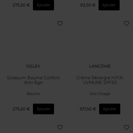
275,50 €
93,50 €
Ajouter
Ajouter
SISLEY
LANCÔME
Sisleÿum Baume Confort
Crème Rénergie H.P.N.
Anti-Âge
UVMUNE SPF50
Baume
Soin VIsage
275,50 €
107,50 €
Ajouter
Ajouter