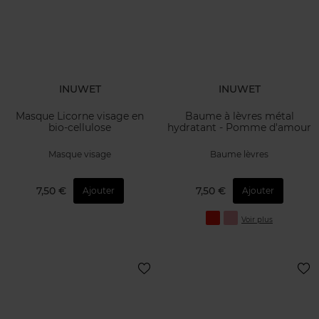
INUWET
INUWET
Masque Licorne visage en
Baume à lèvres métal
bio-cellulose
hydratant - Pomme d'amour
Masque visage
Baume lèvres
7,50 €
7,50 €
Ajouter
Ajouter
Voir plus