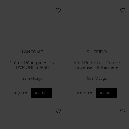
LANCÔME
SHISEIDO
Crème Rénergie H.P.N.
Vital Perfection Crème
UVMUNE SPF50
Soyeuse Lift Fermeté
Soin VIsage
Soin VIsage
83,50 €
195,50 €
Ajouter
Ajouter