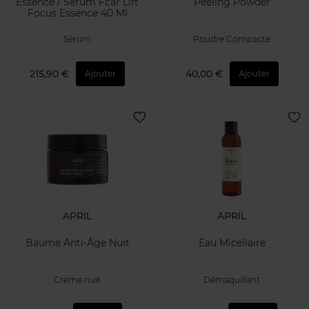
Essence / Sérum Fcar Lift
Peeling Powder
Focus Essence 40 Ml
Sérum
Poudre Compacte
215,90 €
40,00 €
Ajouter
Ajouter
APRIL
APRIL
Baume Anti-Âge Nuit
Eau Micellaire
Crème nuit
Démaquillant