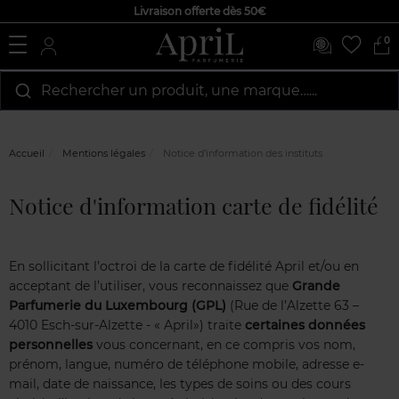
Livraison offerte dès 50€
0
Rechercher un produit, une marque…...
Accueil
Mentions légales
Notice d’information des instituts
Notice d'information carte de fidélité
En sollicitant l’octroi de la carte de fidélité April et/ou en
acceptant de l’utiliser, vous reconnaissez que
Grande
Parfumerie du Luxembourg (GPL)
(Rue de l’Alzette 63 –
4010 Esch-sur-Alzette - « April») traite
certaines données
personnelles
vous concernant, en ce compris vos nom,
prénom, langue, numéro de téléphone mobile, adresse e-
mail, date de naissance, les types de soins ou des cours