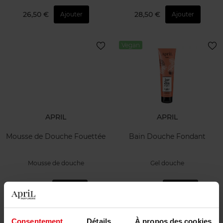
26,50 €
28,50 €
Ajouter
Ajouter
Vegan
APRIL
APRIL
Mousse de Douche Fouettée
Bain Douche Fondant
Mousse de douche
Gel douche
11,90 €
7,90 €
Ajouter
Ajouter
Vegan
Consentement
Détails
À propos des cookies