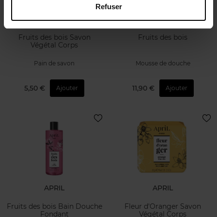
Refuser
APRIL
APRIL
Fruits des bois Savon
Fruits des bois
Végétal Corps
Pain de savon
Mousse de douche
5,50 €
11,90 €
Ajouter
Ajouter
APRIL
APRIL
Fruits des bois Bain Douche
Fleur d'Oranger Savon
Fondant
Végétal Corps