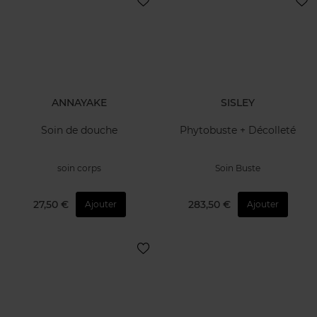
ANNAYAKE
SISLEY
Soin de douche
Phytobuste + Décolleté
soin corps
Soin Buste
27,50 €
283,50 €
Ajouter
Ajouter