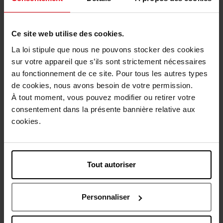
Ce site web utilise des cookies.
La loi stipule que nous ne pouvons stocker des cookies
sur votre appareil que s’ils sont strictement nécessaires
APRIL
APRIL
au fonctionnement de ce site. Pour tous les autres types
de cookies, nous avons besoin de votre permission.
Bain Douche Fondant
Savon Végétal Corps
À tout moment, vous pouvez modifier ou retirer votre
consentement dans la présente bannière relative aux
Gel douche
Pain de savon
cookies.
13,50 €
5,50 €
Ajouter
Ajouter
Tout autoriser
Personnaliser