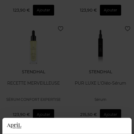
123,90 €
123,90 €
Ajouter
Ajouter
STENDHAL
STENDHAL
RECETTE MERVEILLEUSE
PUR LUXE L'Oléo-Sérum
SÉRUM CONFORT EXPERTISE
Sérum
123,90 €
215,50 €
Ajouter
Ajouter
Nouveauté