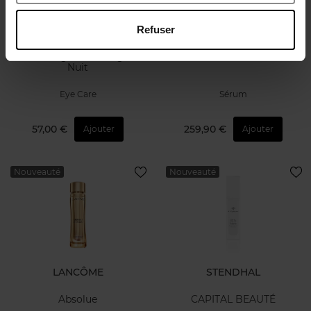
Refuser
SYMBIOSIS LONDON
LANCÔME
Sérum Regard Anti-Âge de
Absolue
Nuit
Eye Care
Sérum
57,00 €
259,90 €
Ajouter
Ajouter
Nouveauté
Nouveauté
LANCÔME
STENDHAL
Absolue
CAPITAL BEAUTÉ