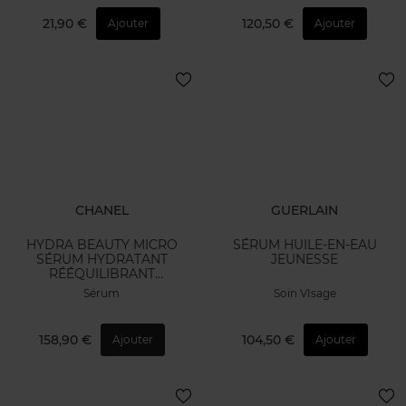
21,90 €
120,50 €
Ajouter
Ajouter
CHANEL
GUERLAIN
HYDRA BEAUTY MICRO
SÉRUM HUILE-EN-EAU
SÉRUM HYDRATANT
JEUNESSE
RÉÉQUILIBRANT
REPULPANT
Sérum
Soin VIsage
158,90 €
104,50 €
Ajouter
Ajouter