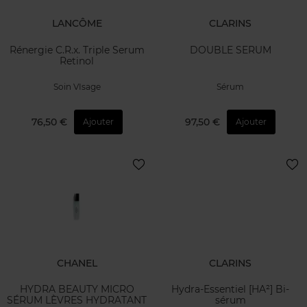
LANCÔME
CLARINS
Rénergie C.R.x. Triple Serum
DOUBLE SERUM
Retinol
Soin VIsage
Sérum
76,50 €
97,50 €
Ajouter
Ajouter
CHANEL
CLARINS
HYDRA BEAUTY MICRO
Hydra-Essentiel [HA²] Bi-
SÉRUM LÈVRES HYDRATANT
sérum