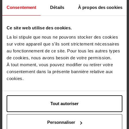
Consentement
Détails
À propos des cookies
Ce site web utilise des cookies.
La loi stipule que nous ne pouvons stocker des cookies
GUERLAIN
LANCÔME
sur votre appareil que s’ils sont strictement nécessaires
au fonctionnement de ce site. Pour tous les autres types
ABEILLE ROYALE
RENERFIE MULTI LIFT ULTRA
ADVANCED DOUBLE R
H.C.F. TRIPLE SERUM ANTI-
de cookies, nous avons besoin de votre permission.
RENEW & REPAIR SERUM
AGE
À tout moment, vous pouvez modifier ou retirer votre
Sérum
Sérum
consentement dans la présente bannière relative aux
cookies.
220,50 €
161,90 €
Ajouter
Ajouter
Exclusivité Web
Nouveauté
Tout autoriser
Personnaliser