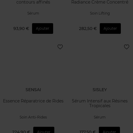
contours affinés
Radiance Crème Concentré
Sérum
Soin Lifting
93,90 €
282,50 €
Ajouter
Ajouter
SENSAI
SISLEY
Essence Réparatrice de Rides
Sérum Intensif aux Résines
Tropicales
Soin Anti-Rides
Sérum
224,90 €
177,50 €
Ajouter
Ajouter