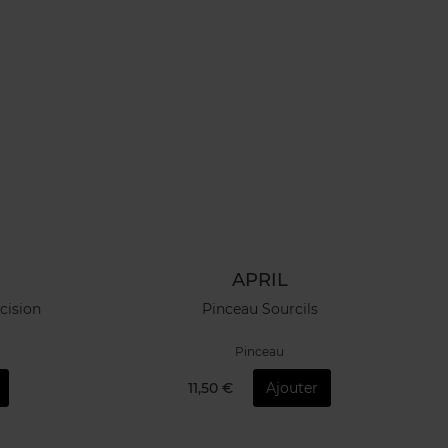
APRIL
cision
Pinceau Sourcils
Pinceau
11,50 €
Ajouter