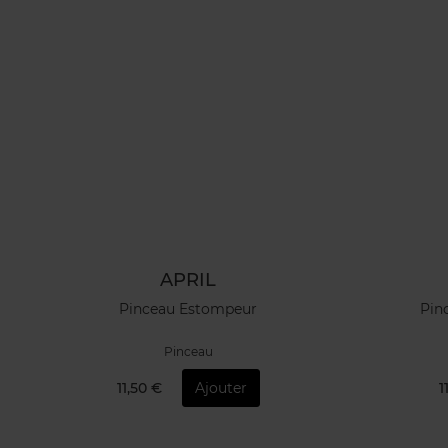
APRIL
Pinceau Estompeur
Pin
Pinceau
11,50 €
Ajouter
1