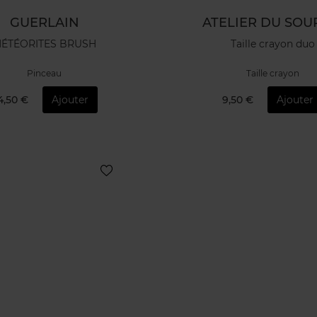
GUERLAIN
ATELIER DU SOU
ÉTÉORITES BRUSH
Taille crayon duo
Pinceau
Taille crayon
4,50 €
Ajouter
9,50 €
Ajouter