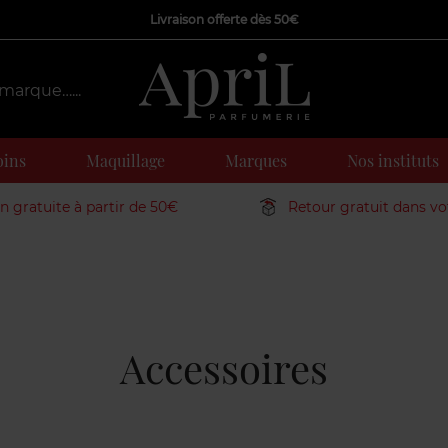
Livraison offerte dès 50€
oins
Maquillage
Marques
Nos instituts
on gratuite à partir de 50€
Retour gratuit dans v
Accessoires