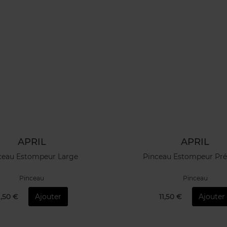
APRIL
APRIL
ceau Estompeur Large
Pinceau Estompeur Pré
Pinceau
Pinceau
1,50 €
Ajouter
11,50 €
Ajouter