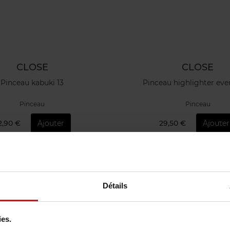
CLOSE
CLOSE
Pinceau kabuki 13
Pinceau highlighter even
Pinceau
Pinceau
2,90 €
Ajouter
29,50 €
Ajouter
Vegan
Eco
Détails
ies.