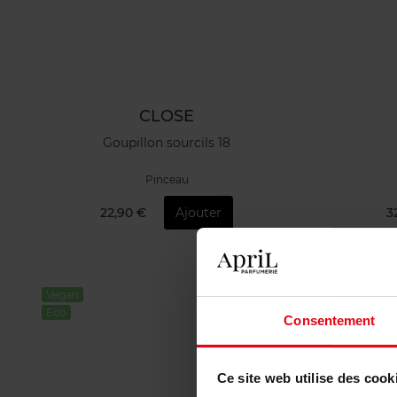
CLOSE
Goupillon sourcils 18
Pinceau
22,90 €
Ajouter
3
Vegan
Vegan
Eco
Eco
Consentement
Ce site web utilise des cook