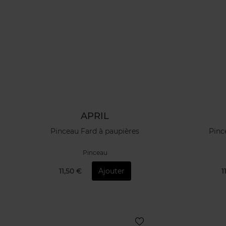
APRIL
Pinceau Fard à paupières
Pinc
Pinceau
11,50 €
Ajouter
1