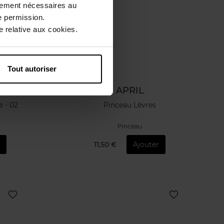
ctement nécessaires au
e permission.
 relative aux cookies.
Tout autoriser
APRIL
e - 02
Pinceau Lèvres
Pinceau
r
11,50 €
Ajouter