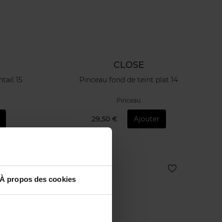
CLOSE
tail 15
Pinceau fond de teint plat 14
Pinceau
29,50 €
Ajouter
À propos des cookies