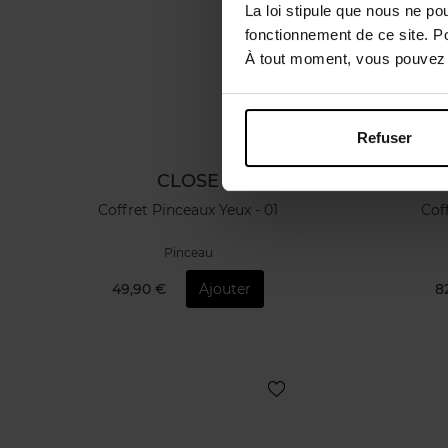
La loi stipule que nous ne po
fonctionnement de ce site. P
À tout moment, vous pouvez m
Refuser
CLOSE
Coffret Pinceaux Yeux - 01
Coff
Pinceau
49,90 €
Ajouter
8