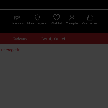
0
Français
Mon magasin
Wishlist
Compte
Mon panier
Cadeaux
Beauty Outlet
otre magasin