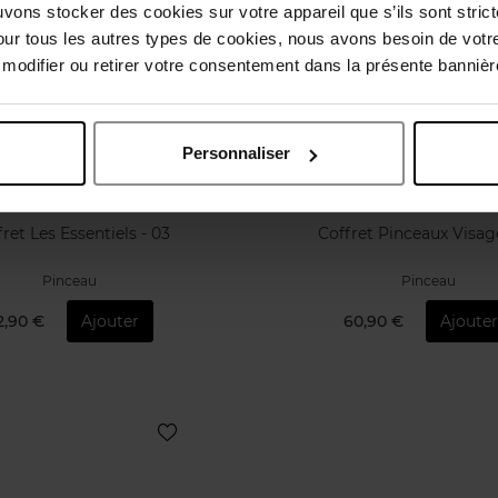
uvons stocker des cookies sur votre appareil que s’ils sont stri
our tous les autres types de cookies, nous avons besoin de votr
odifier ou retirer votre consentement dans la présente bannière
Personnaliser
CLOSE
CLOSE
ret Les Essentiels - 03
Coffret Pinceaux Visag
Pinceau
Pinceau
2,90 €
Ajouter
60,90 €
Ajoute