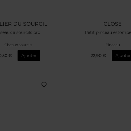
LIER DU SOURCIL
CLOSE
iseaux à sourcils pro
Petit pinceau estompe
Ciseaux sourcils
Pinceau
0,50 €
Ajouter
22,90 €
Ajouter