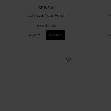
SENSAI
Étui pour Total Finish
M
fond de teint
36,50 €
Ajouter
6