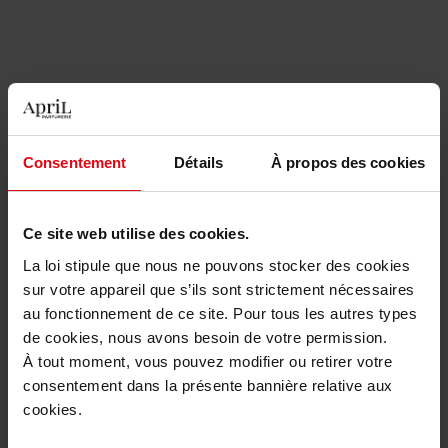
GUERLAIN
SISLEY
KissKiss Bee Glow Oil
Phyto rouge
Consentement
Détails
À propos des cookies
Huile à lèvres
Rouge à lèvres
48,90 €
54,90 €
Ce site web utilise des cookies.
Ajouter
Ajouter
La loi stipule que nous ne pouvons stocker des cookies
sur votre appareil que s’ils sont strictement nécessaires
au fonctionnement de ce site. Pour tous les autres types
de cookies, nous avons besoin de votre permission.
À tout moment, vous pouvez modifier ou retirer votre
consentement dans la présente bannière relative aux
cookies.
ATELIER DU SOURCIL
CLARINS