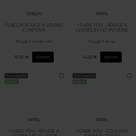
SENSAI
APRIL
FLACON ROUGE À LÈVRES
I DARE YOU - ROUGE A
CONTOUR
LEVRES EFFET POUDRE
Rouge à Lèvres soin
Rouge à lèvres
13,90 €
14,50 €
Ajouter
Ajouter
Nouveauté
Nouveauté
Vegan
Vegan
APRIL
APRIL
I DARE YOU - ROUGE A
I DARE YOU - COULEUR