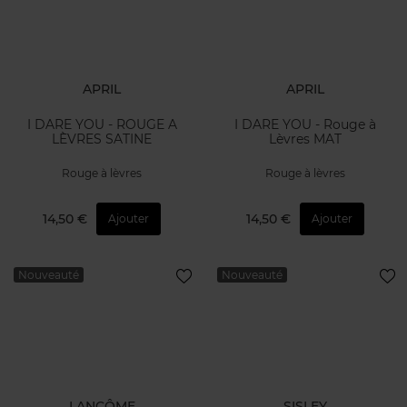
APRIL
APRIL
I DARE YOU - ROUGE A
I DARE YOU - Rouge à
LÈVRES SATINE
Lèvres MAT
Rouge à lèvres
Rouge à lèvres
14,50 €
14,50 €
Ajouter
Ajouter
Nouveauté
Nouveauté
LANCÔME
SISLEY