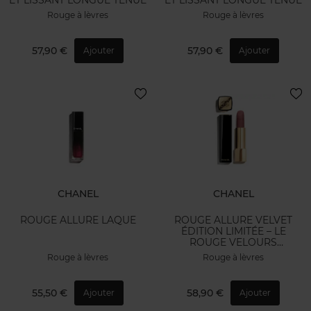
Rouge à lèvres
Rouge à lèvres
57,90 €
57,90 €
Ajouter
Ajouter
CHANEL
CHANEL
ROUGE ALLURE LAQUE
ROUGE ALLURE VELVET
ÉDITION LIMITÉE – LE
ROUGE VELOURS
LUMINEUX
Rouge à lèvres
Rouge à lèvres
55,50 €
58,90 €
Ajouter
Ajouter