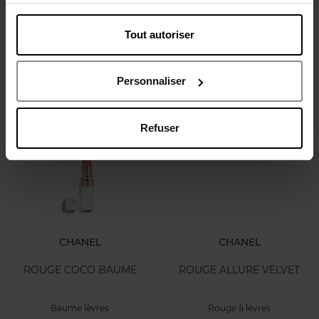
Rouge à lèvres satiné
Joli Rouge Shine
Tout autoriser
Rouge à lèvre
Rouge à lèvres
Personnaliser
30,50 €
27,00 €
Ajouter
Ajouter
Refuser
CHANEL
CHANEL
ROUGE COCO BAUME
ROUGE ALLURE VELVET
Baume lèvres
Rouge à lèvres