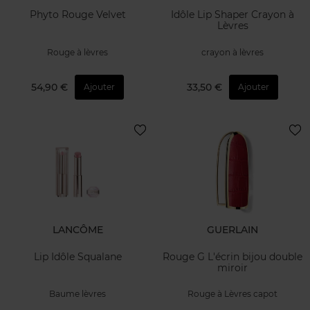
Phyto Rouge Velvet
Idôle Lip Shaper Crayon à
Lèvres
Rouge à lèvres
crayon à lèvres
54,90 €
33,50 €
Ajouter
Ajouter
LANCÔME
GUERLAIN
Lip Idôle Squalane
Rouge G L'écrin bijou double
miroir
Baume lèvres
Rouge à Lèvres capot