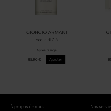
GIORGIO ARMANI
G
Acqua di Giò
Après-rasage
85,90 €
Ajouter
8
À propos de nous
Nos servic