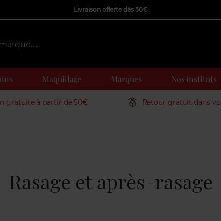
Livraison offerte dès 50€
oins
Maquillage
Marques
Nos instituts
on gratuite à partir de 50€
Retour gratuit dans v
Rasage et après-rasage