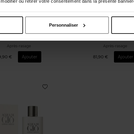
odifier ou retirer votre consentement dans la présente bannière
MONTBLANC
RABANNE
Personnaliser
Explorer
Invictus
Après-rasage
Après-rasage
9,90 €
Ajouter
81,90 €
Ajouter