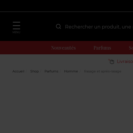
MENU
Nouveautés
Parfums
S
Livrais
Accueil
Shop
Parfums
Homme
Rasage et après-rasage