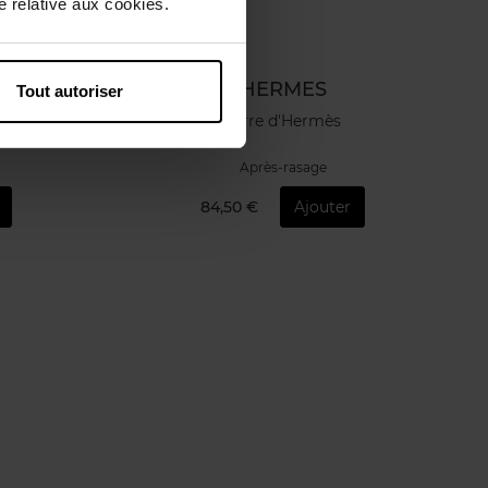
 relative aux cookies.
HERMES
Tout autoriser
Terre d'Hermès
Après-rasage
84,50 €
Ajouter