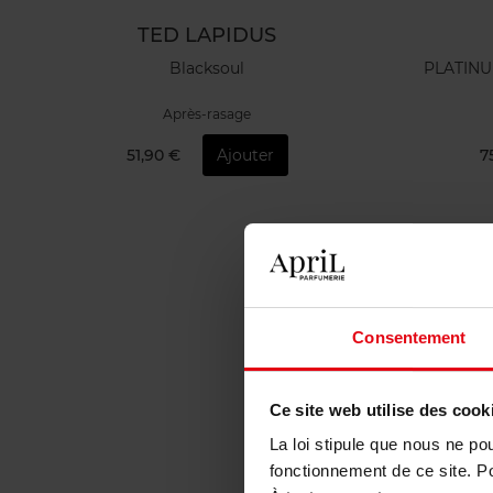
TED LAPIDUS
Blacksoul
PLATINU
Après-rasage
51,90 €
Ajouter
7
Consentement
Ce site web utilise des cook
La loi stipule que nous ne po
fonctionnement de ce site. P