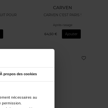
CARVEN
NUIT POUR
CARVEN C'EST PARIS !
Après-rasage
64,50 €
Ajouter
Exclusivité Web
À propos des cookies
ctement nécessaires au
e permission.