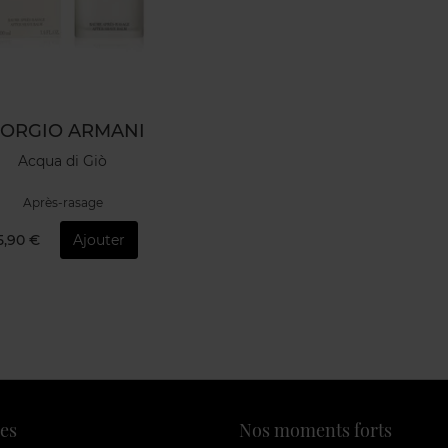
IORGIO ARMANI
Acqua di Giò
Après-rasage
5,90 €
Ajouter
es
Nos moments forts