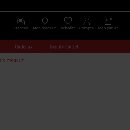
0
Français
Mon magasin
Wishlist
Compte
Mon panier
Cadeaux
Beauty Outlet
otre magasin