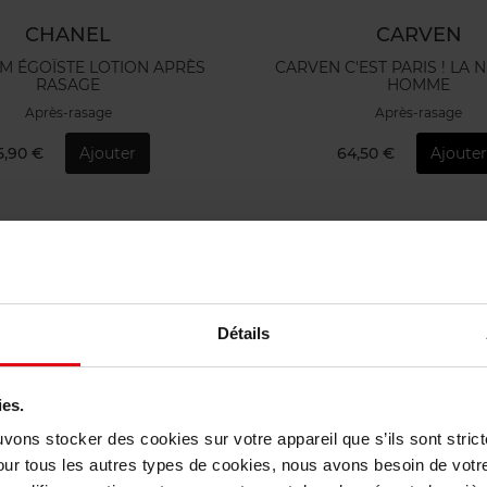
CHANEL
CARVEN
M ÉGOÏSTE LOTION APRÈS
CARVEN C'EST PARIS ! LA 
RASAGE
HOMME
Après-rasage
Après-rasage
5,90 €
Ajouter
64,50 €
Ajouter
Exclusivité Web
Détails
ies.
uvons stocker des cookies sur votre appareil que s’ils sont stri
our tous les autres types de cookies, nous avons besoin de votr