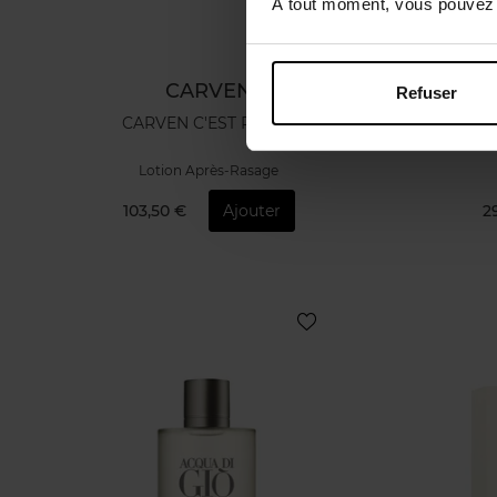
À tout moment, vous pouvez m
CARVEN
Refuser
CARVEN C'EST PARIS !
Lotion Après-Rasage
103,50 €
Ajouter
2