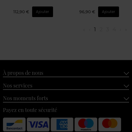
112,90 €
96,90 €
Ajouter
Ajouter
«
‹
1
2
3
4
›
»
À propos de nous
Nos services
Nos moments forts
Payez en toute sécurité