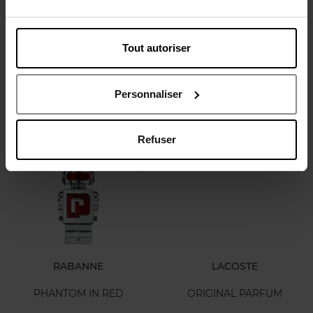
GIORGIO ARMANI
YVES SAINT LAURENT
Tout autoriser
Stronger With You
Y Iced Cologne Eau de
Powerfully Eau de Parfum
Toilette Intense
Eau de Parfum
EAU DE TOILETTE
Personnaliser
106,90 €
117,50 €
Ajouter
Ajouter
Refuser
RABANNE
LACOSTE
PHANTOM IN RED
ORIGINAL PARFUM