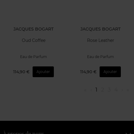
JACQUES BOGART
JACQUES BOGART
Oud Coffee
Rose Leather
Eau de Parfum
Eau de Parfum
114,90 €
114,90 €
Ajouter
Ajouter
«
‹
1
2
3
4
›
»
À propos de nous