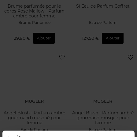
Brume parfumée pour le
Sì Eau de Parfum Coffret
corps Rose Mallow - Parfum
ambré pour femme
Brume Parfumée
Eau de Parfum
29,90 €
127,50 €
Ajouter
Ajouter
MUGLER
MUGLER
Angel Blush - Parfum ambré
Angel Blush - Parfum ambré
gourmand musqué pour
gourmand musqué pour
femme
femme
Eau de Parfum
Eau de Parfum