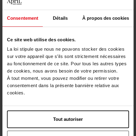
184,90 €
89,90 €
Ajouter
Ajouter
Consentement
Détails
À propos des cookies
Ce site web utilise des cookies.
La loi stipule que nous ne pouvons stocker des cookies
sur votre appareil que s’ils sont strictement nécessaires
au fonctionnement de ce site. Pour tous les autres types
MUGLER
YVES SAINT LAURENT
de cookies, nous avons besoin de votre permission.
À tout moment, vous pouvez modifier ou retirer votre
Angel Blush - Parfum ambré
La Nuit de l'Homme -
consentement dans la présente bannière relative aux
gourmand musqué pour
Parfum ambré pour homme
femme
cookies.
Eau de Parfum
Eau de Parfum
135,50 €
139,50 €
Ajouter
Ajouter
Tout autoriser