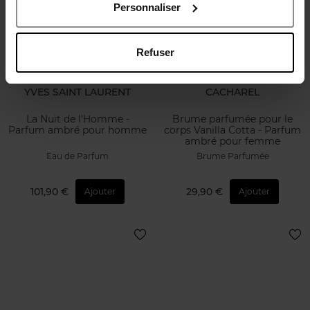
Personnaliser
Refuser
YVES SAINT LAURENT
CACHAREL
La Nuit de l'Homme -
Brume parfumée pour le
Parfum ambré pour homme
corps Vanilla Cotta - Parfum
ambré pour femme
Eau de Parfum
Brume Parfumée
101,90 €
29,90 €
Ajouter
Ajouter