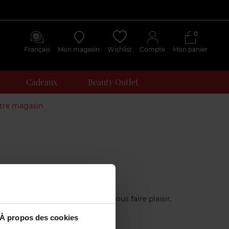
0
Français
Mon magasin
Wishlist
Compte
Mon panier
Cadeaux
Beauty Outlet
otre magasin
 ? Que ce soit pour offrir ou vous faire plaisir,
ouvrir des nouveaux produits.
À propos des cookies