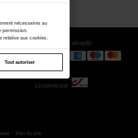
ctement nécessaires au
e permission.
 relative aux cookies.
Payez en toute sécurité
Tout autoriser
Livraison par
okies
Plan du site