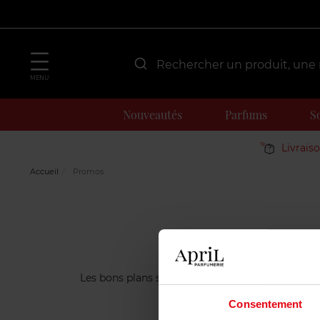
MENU
Nouveautés
Parfums
S
Livrais
Accueil
Promos
Les bons plans sur vos marques préférées, c’est 
nos promotions telles que le
Consentement