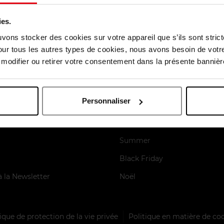
ies.
uvons stocker des cookies sur votre appareil que s’ils sont stri
our tous les autres types de cookies, nous avons besoin de votr
odifier ou retirer votre consentement dans la présente bannière
es
Nos moments forts
élité
Saint Valentin
Personnaliser
Fête des mères
e paiement
Fête des pères
Summer
Black Friday
à la Newsletter
Noël
ique de protection de la vie privée
Politique en matière de co