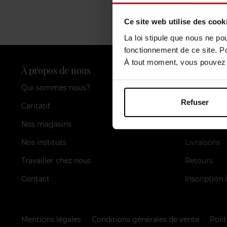
Ce site web utilise des cook
La loi stipule que nous ne po
fonctionnement de ce site. P
À tout moment, vous pouvez m
À propos de nous
Nos servic
Qui sommes nous?
Carte de fid
Refuser
Caritatif
FAQ
Nos magasins
Méthodes d
Nos instituts
Livraisons
Travailler chez nous
Retours
Contact
Inscription 
Mentions légales
Conditions générales de vente
Polit