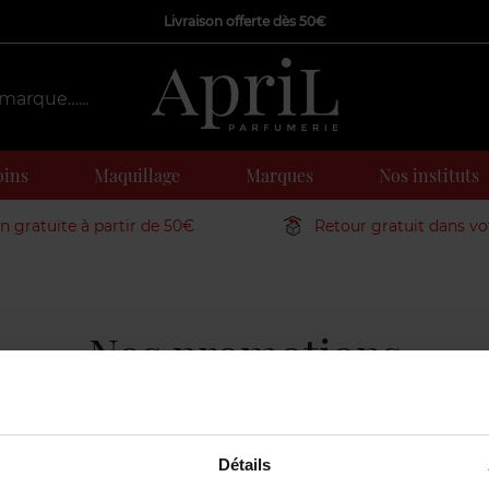
Livraison offerte dès 50€
oins
Maquillage
Marques
Nos instituts
on gratuite à partir de 50€
Retour gratuit dans v
Nos promotions
par ici ! Envie de changer de parfum ou de trouver un nouveau soin
s prix ronds et les cadeaux offerts sont l’occasion idéale de déc
Détails