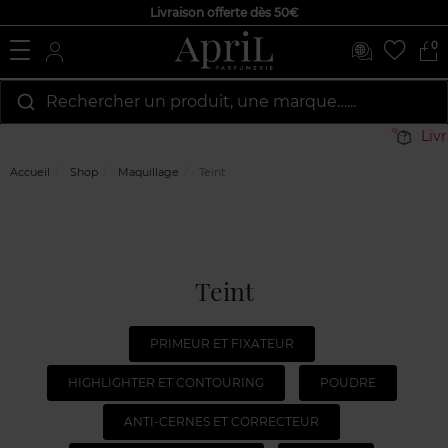
Livraison offerte dès 50€
0
Rechercher un produit, une marque…...
Livraison
Accueil
Shop
Maquillage
Teint
Teint
PRIMEUR ET FIXATEUR
HIGHLIGHTER ET CONTOURING
POUDRE
ANTI-CERNES ET CORRECTEUR