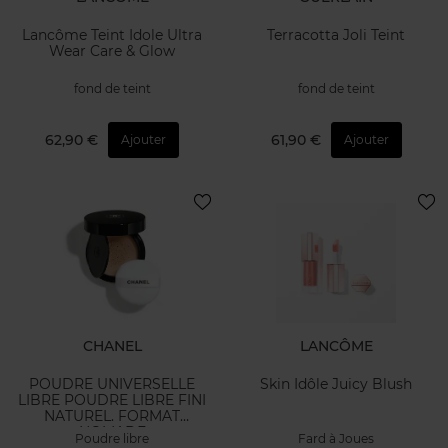
Lancôme Teint Idole Ultra
Terracotta Joli Teint
Wear Care & Glow
fond de teint
fond de teint
62,90 €
61,90 €
Ajouter
Ajouter
CHANEL
LANCÔME
POUDRE UNIVERSELLE
Skin Idôle Juicy Blush
LIBRE POUDRE LIBRE FINI
NATUREL. FORMAT
NOMADE
Poudre libre
Fard à Joues