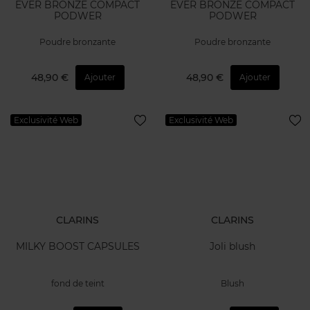
EVER BRONZE COMPACT
EVER BRONZE COMPACT
PODWER
PODWER
Poudre bronzante
Poudre bronzante
48,90 €
48,90 €
Ajouter
Ajouter
Exclusivité Web
Exclusivité Web
CLARINS
CLARINS
MILKY BOOST CAPSULES
Joli blush
fond de teint
Blush