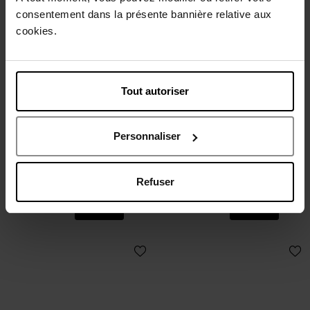
consentement dans la présente bannière relative aux
cookies.
Tout autoriser
GUERLAIN
GUERLAIN
TERRACOTTA BLUSH
MÉTÉORITES
Personnaliser
Fard à Joues
Poudre Compacte
Refuser
56,50 €
72,90 €
Ajouter
Ajouter