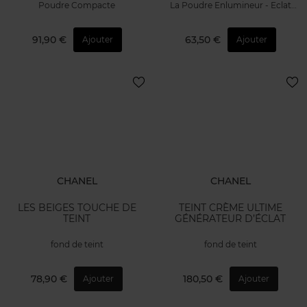
Poudre Compacte
La Poudre Enlumineur - Eclat
scintillant & doré
91,90 €
63,50 €
Ajouter
Ajouter
CHANEL
CHANEL
LES BEIGES TOUCHE DE
TEINT CRÈME ULTIME
TEINT
GÉNÉRATEUR D’ÉCLAT
fond de teint
fond de teint
78,90 €
180,50 €
Ajouter
Ajouter