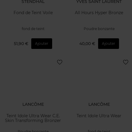
STENDHAL
YVES SAINT LAURENT
Fond de Teint Voile
All Hours Hyper Bronze
fond de teint
Poudre bonzante
51,90 €
40,00 €
Ajouter
Ajouter
LANCÔME
LANCÔME
Teint Idole Ultra Wear C.E.
Teint Idole Ultra Wear
Skin Transforming Bronzer
Poudre bonzante
fond de teint