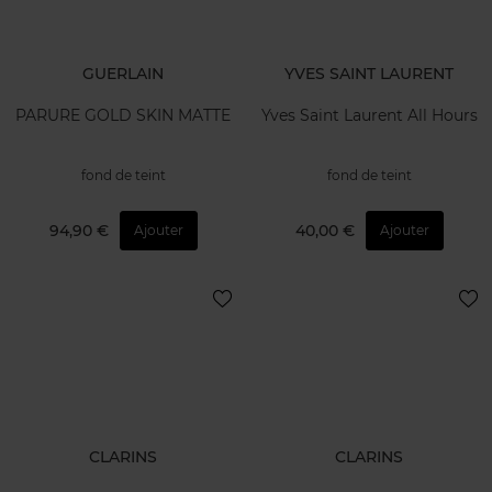
GUERLAIN
YVES SAINT LAURENT
PARURE GOLD SKIN MATTE
Yves Saint Laurent All Hours
fond de teint
fond de teint
94,90 €
40,00 €
Ajouter
Ajouter
CLARINS
CLARINS