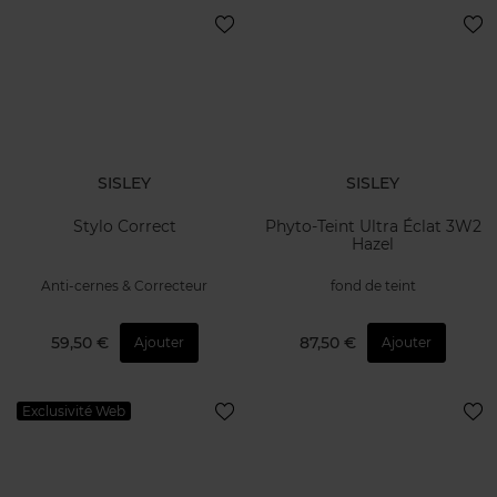
SISLEY
SISLEY
Stylo Correct
Phyto-Teint Ultra Éclat 3W2
Hazel
Anti-cernes & Correcteur
fond de teint
59,50 €
87,50 €
Ajouter
Ajouter
Exclusivité Web