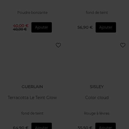
Poudre bonzante
fond de teint
40,00 €
56,90 €
Ajouter
Ajouter
40,00 €
GUERLAIN
SISLEY
Terracotta Le Teint Glow
Color cloud
fond de teint
Rouge à lèvres
64,90 €
55,50 €
Ajouter
Ajouter