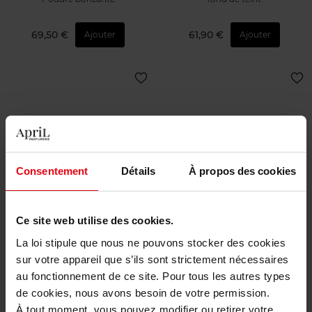
69,50 €
61,90 €
Ajouter
Ajouter
Consentement
Détails
À propos des cookies
GUERLAIN
GUERLAIN
Terracotta Light Recharge
TERRACOTTA LA POUDRE
BRONZANTE RECHARGE
Ce site web utilise des cookies.
La loi stipule que nous ne pouvons stocker des cookies
Poudre
Poudre bonzante
sur votre appareil que s’ils sont strictement nécessaires
au fonctionnement de ce site. Pour tous les autres types
54,50 €
54,50 €
Ajouter
Ajouter
de cookies, nous avons besoin de votre permission.
À tout moment, vous pouvez modifier ou retirer votre