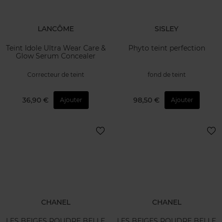
LANCÔME
SISLEY
Teint Idole Ultra Wear Care &
Phyto teint perfection
Glow Serum Concealer
Correcteur de teint
fond de teint
36,90 €
98,50 €
Ajouter
Ajouter
CHANEL
CHANEL
LES BEIGES POUDRE BELLE
LES BEIGES POUDRE BELLE