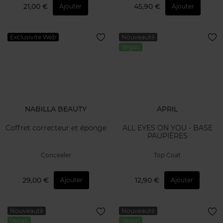
21,00 €
45,90 €
Ajouter
Ajouter
Exclusivité Web
Nouveauté
Vegan
NABILLA BEAUTY
APRIL
Coffret correcteur et éponge
ALL EYES ON YOU - BASE
PAUPIÈRES
Concealer
Top Coat
29,00 €
12,90 €
Ajouter
Ajouter
Nouveauté
Nouveauté
Vegan
Vegan