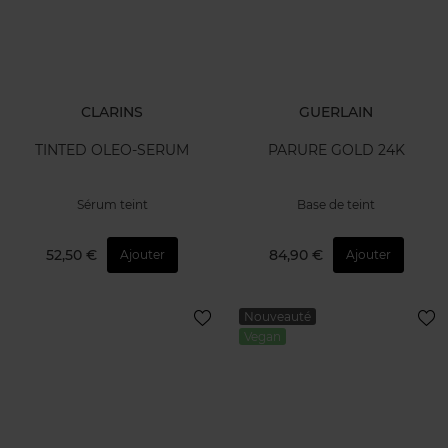
CLARINS
GUERLAIN
TINTED OLEO-SERUM
PARURE GOLD 24K
Sérum teint
Base de teint
52,50 €
84,90 €
Ajouter
Ajouter
Nouveauté
Vegan