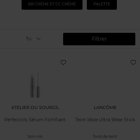
BB CRÈME ET CC CRÈME
PALETTE
Filtrer
Tri
ATELIER DU SOURCIL
LANCÔME
Perfectcils Sérum Fortifiant
Teint Idole Ultra Wear Stick
Soin cils
fond de teint