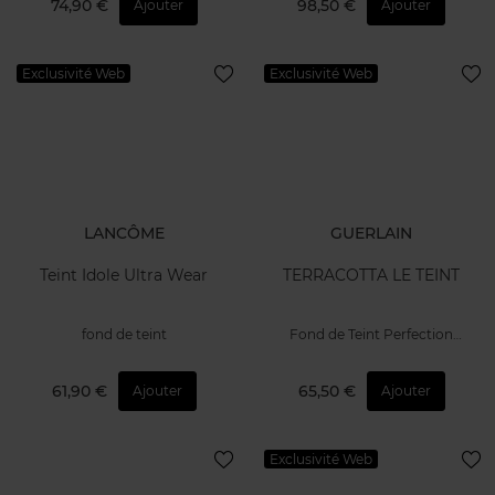
74,90 €
98,50 €
Ajouter
Ajouter
Exclusivité Web
Exclusivité Web
LANCÔME
GUERLAIN
Teint Idole Ultra Wear
TERRACOTTA LE TEINT
fond de teint
Fond de Teint Perfection
Naturelle
61,90 €
65,50 €
Ajouter
Ajouter
Exclusivité Web