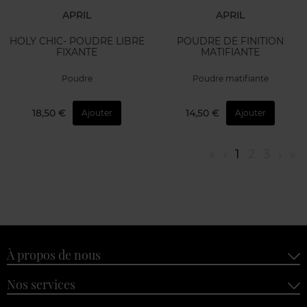
APRIL
APRIL
HOLY CHIC- POUDRE LIBRE
POUDRE DE FINITION
FIXANTE
MATIFIANTE
Poudre
Poudre matifiante
18,50 €
14,50 €
Ajouter
Ajouter
«
‹
1
2
3
›
»
À propos de nous
Nos services