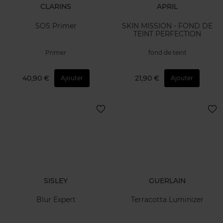
CLARINS
APRIL
SOS Primer
SKIN MISSION - FOND DE
TEINT PERFECTION
Primer
fond de teint
40,90 €
21,90 €
Ajouter
Ajouter
SISLEY
GUERLAIN
Blur Expert
Terracotta Luminizer