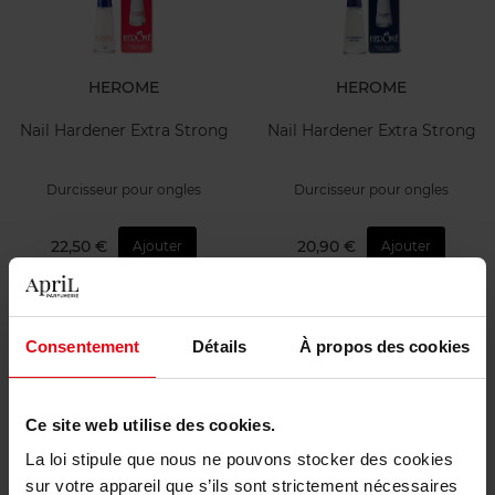
HEROME
HEROME
Nail Hardener Extra Strong
Nail Hardener Extra Strong
Durcisseur pour ongles
Durcisseur pour ongles
22,50 €
20,90 €
Ajouter
Ajouter
Nouveauté
Nouveauté
Consentement
Détails
À propos des cookies
Ce site web utilise des cookies.
La loi stipule que nous ne pouvons stocker des cookies
CLOSE
CLOSE
sur votre appareil que s’ils sont strictement nécessaires