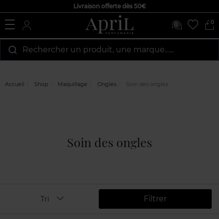
Livraison offerte dès 50€
0
Rechercher un produit, une marque…...
Accueil
Shop
Maquillage
Ongles
Soin des ongles
Soin des ongles
Filtrer
Tri