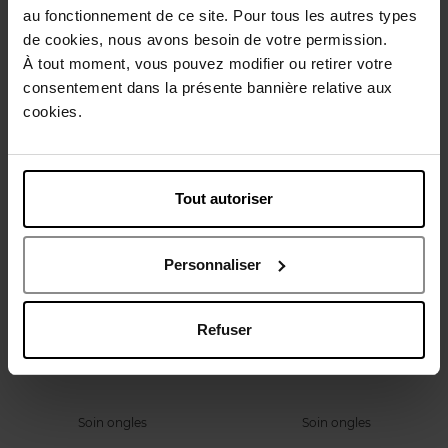
au fonctionnement de ce site. Pour tous les autres types
DURCISSEUR
3-EN-1
de cookies, nous avons besoin de votre permission.
À tout moment, vous pouvez modifier ou retirer votre
Soin ongles
Soin ongles
consentement dans la présente bannière relative aux
cookies.
13,90 €
13,90 €
Ajouter
Ajouter
Nouveauté
Nouveauté
Tout autoriser
Personnaliser
Refuser
CLOSE
CLOSE
BLANCHISSEUR
HUILE CUTICULES
Soin ongles
Soin ongles