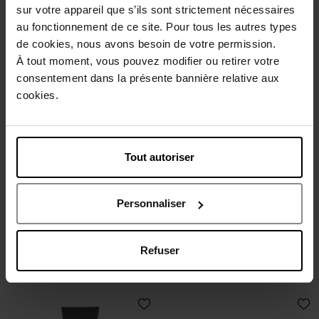
sur votre appareil que s’ils sont strictement nécessaires
84,90 €
31,50 €
Ajouter
Ajouter
au fonctionnement de ce site. Pour tous les autres types
de cookies, nous avons besoin de votre permission.
À tout moment, vous pouvez modifier ou retirer votre
consentement dans la présente bannière relative aux
cookies.
Tout autoriser
JACQUES BOGART
MÉTHODE JEANNE
PIAUBERT
Silver scent care - gel
Méthode For Men
douche revitalisant 3-en-1
Personnaliser
cheveux - barbe - corps
Gel douche
Gel Fraîcheur Hydratation Intense
Refuser
30,90 €
52,90 €
Ajouter
Ajouter