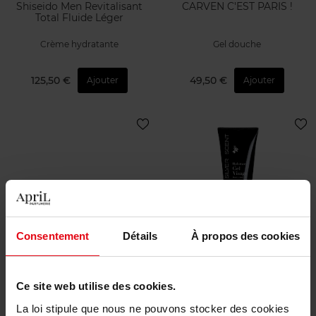
Shiseido Men Revitalisant
CARVEN C'EST PARIS !
Total Fluide Léger
Crème hydratante
Gel douche
125,50 €
49,50 €
Ajouter
Ajouter
SHISEIDO
JACQUES BOGART
Consentement
Détails
À propos des cookies
Shiseido Men Fluide
Silver scent care - gel visage
Hydratant et Energisant
hydratant
Ultra-Léger
Ce site web utilise des cookies.
Crème hydratante
Soin VIsage
La loi stipule que nous ne pouvons stocker des cookies