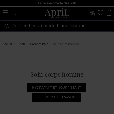
Livraison offerte dès 50€
0
Rechercher un produit, une marque…...
Accueil
Shop
Corps et bain
Soin corps homme
Soin corps homme
HYDRATANT ET NOURRISSANT
GEL DOUCHE ET SAVON