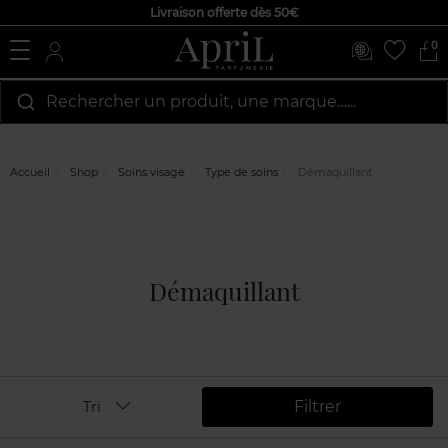
Livraison offerte dès 50€
0
Rechercher un produit, une marque…...
Accueil
Shop
Soins visage
Type de soins
Démaquillant
Démaquillant
Filtrer
Tri