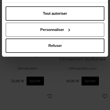
Tout autoriser
Personnaliser
Refuser
CLARINS
STENDHAL
Total Cleansing Oil
Eclat Essentiel Le
Démaquillant YeuxBiphase
Démaquillant
Démaquillant yeux
32,90 €
45,90 €
Ajouter
Ajouter