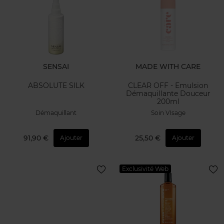
SENSAI
MADE WITH CARE
ABSOLUTE SILK
CLEAR OFF - Emulsion
Démaquillante Douceur
200ml
Démaquillant
Soin VIsage
91,90 €
25,50 €
Ajouter
Ajouter
Exclusivité Web