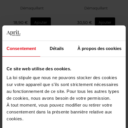
Démaquillant
Démaquillant
18,90 €
30,50 €
Ajouter
Ajouter
Consentement
Détails
À propos des cookies
Ce site web utilise des cookies.
La loi stipule que nous ne pouvons stocker des cookies
CLARINS
SISLEY
sur votre appareil que s’ils sont strictement nécessaires
au fonctionnement de ce site. Pour tous les autres types
Velvet Cleansing Milk
Gelée Démaquillante Yeux et
Lèvres
de cookies, nous avons besoin de votre permission.
À tout moment, vous pouvez modifier ou retirer votre
Nettoyant Visage
Nettoyant Visage
consentement dans la présente bannière relative aux
cookies.
44,50 €
93,50 €
Ajouter
Ajouter