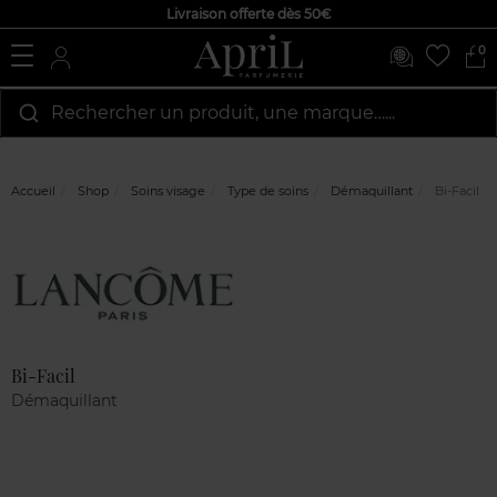
Livraison offerte dès 50€
0
Rechercher un produit, une marque…...
Accueil
Shop
Soins visage
Type de soins
Démaquillant
Bi-Facil
Marque
Avis
clients
Bi-Facil
Démaquillant