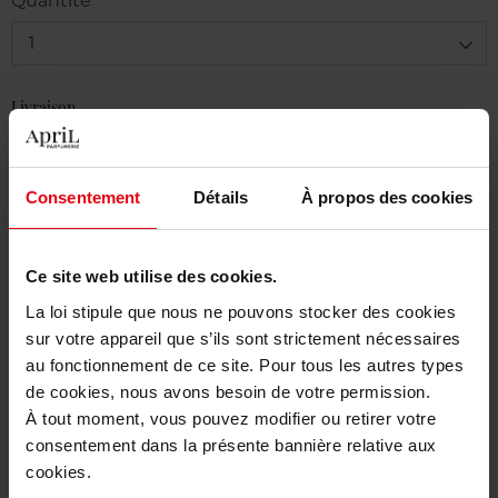
Quantité
1
Livraison
En stock
Ajouter au panier
Consentement
Détails
À propos des cookies
Livraison gratuite à partir de 50€
Ce site web utilise des cookies.
Retour gratuit dans votre magasin
La loi stipule que nous ne pouvons stocker des cookies
sur votre appareil que s’ils sont strictement nécessaires
au fonctionnement de ce site. Pour tous les autres types
de cookies, nous avons besoin de votre permission.
Description
À tout moment, vous pouvez modifier ou retirer votre
consentement dans la présente bannière relative aux
cookies.
Caractéristiques